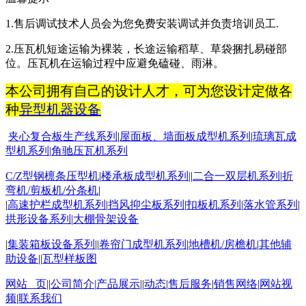
1.
售后调试技术人员会为您免费安装调试并负责培训员工
.
2.
压瓦机短途运输为裸装，长途运输稻草、草袋捆扎易碰部
位。压瓦机在运输过程中应避免磕碰、雨淋。
本公司拥有自己的设计人才，可为您设计定做各
种
异型机器设备
夹心复合板生产线系列
|
屋面板
、墙面板成型机系列
|
琉璃瓦成
型机系列
|
角驰压瓦机系列
C/Z
型钢檩条压型机
|
楼承板成型机系列
|
|
二合一双层机系列
|
折
弯机
/
剪板机
/
分条机
|
|
高速护栏成型机系列
|
挡风抑尘板系列
|
扣板机
系列
|
落水管系列
|
拱形设备系列
|
大棚骨架设备
|
集装箱板设备系列
||
卷帘门成型机系列
|
地槽机
/
房檐机
|
其他辅
助设备
||
瓦型样板图
网站 页
|
|
公司简介
|
产品展示
||
动态
|
售后服务
|
销售网络
|
网站视
频
|
联系我们