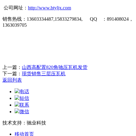
公司网址：
http://www.btyljx.com
销售热线：
13603334487,15833279834, QQ
：
891408024
，
1363039705
上一篇：
山西高配置820角驰压瓦机发货
下一篇：
现货销售三层压瓦机
返回列表
电话
短信
联系
微信
技术支持：驰业科技
移动首页