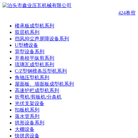
424卷
楼承板成型机系列
双层机系列
挡风抑尘声屏障设备系列
U型槽设备
异型设备系列
开卷校平纵剪系列
琉璃瓦成型机系列
C/Z型钢檩条压型机系列
角驰压型机系列
屋面板、墙面板成型机系列
高速护栏成型机系列
折弯机/剪板机/分条机
光伏支架设备
扣板机系列
落水管系列
拱形设备系列
大棚设备
快拼房设备