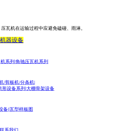
。压瓦机在运输过程中应避免磕碰、雨淋。
机器设备
型机系列
|
角驰压瓦机系列
机
/
剪板机
/
分条机
|
拱形设备系列
|
大棚骨架设备
设备
||
瓦型样板图
联系我们