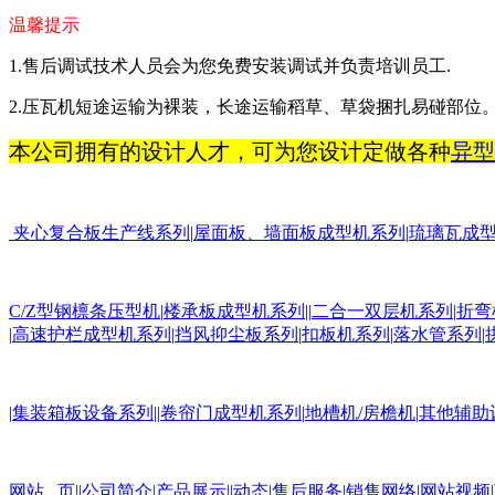
温馨提示
1.
售后调试技术人员会为您免费安装调试并负责培训员工
.
2.
压瓦机短途运输为裸装，长途运输稻草、草袋捆扎易碰部位
本公司拥有的设计人才，可为您设计定做各种
异型
夹心复合板生产线系列
|
屋面板
、墙面板成型机系列
|
琉璃瓦成
C/Z
型钢檩条压型机
|
楼承板成型机系列
||
二合一双层机系列
|
折弯
|
高速护栏成型机系列
|
挡风抑尘板系列
|
扣板机
系列
|
落水管系列
|
|
集装箱板设备系列
||
卷帘门成型机系列
|
地槽机
/
房檐机
|
其他辅助
网站 页
||
公司简介
|
产品展示
||
动态
|
售后服务
|
销售网络
|
网站视频
|