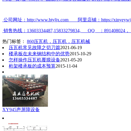
公司网址：
http://www.btyljx.com
阿里店铺：
https://xinyeyw
销售热线：
13603334487,15833279834, QQ
：
891408024
，
热门标签：
860压瓦机，压瓦机，压瓦机械
压瓦机常见故障之切刀篇
2021-06-19
楼承板在未来钢结构中的优势
2015-10-29
怎样操作压瓦机覆膜设备
2021-05-20
桁架楼承板的成本预算
2015-11-04
XY945声屏障设备