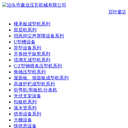
百叶窗边
楼承板成型机系列
双层机系列
挡风抑尘声屏障设备系列
U型槽设备
异型设备系列
开卷校平纵剪系列
琉璃瓦成型机系列
C/Z型钢檩条压型机系列
角驰压型机系列
屋面板、墙面板成型机系列
高速护栏成型机系列
折弯机/剪板机/分条机
光伏支架设备
扣板机系列
落水管系列
拱形设备系列
大棚设备
快拼房设备