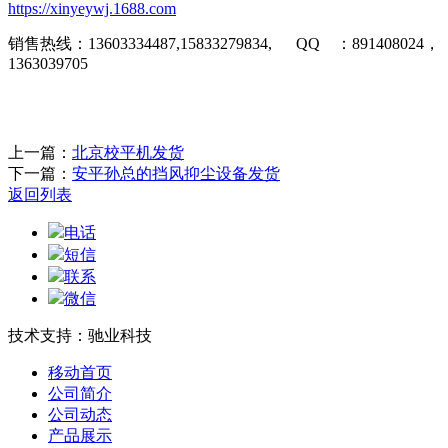
https://xinyeywj.1688.com
销售热线：
13603334487,15833279834, QQ
：
891408024
，
1363039705
上一篇：
北京校平机发货
下一篇：
安平孙总的挡风抑尘设备发货
返回列表
电话
短信
联系
微信
技术支持：驰业科技
移动首页
公司简介
公司动态
产品展示