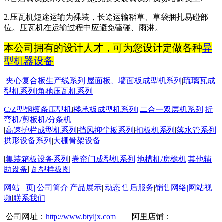
2.
压瓦机短途运输为裸装，长途运输稻草、草袋捆扎易碰部
位。压瓦机在运输过程中应避免磕碰、雨淋。
本公司拥有的设计人才，可为您设计定做各种
异
型机器设备
夹心复合板生产线系列
|
屋面板
、墙面板成型机系列
|
琉璃瓦成
型机系列
|
角驰压瓦机系列
C/Z
型钢檩条压型机
|
楼承板成型机系列
|
|
二合一双层机系列
|
折
弯机
/
剪板机
/
分条机
|
|
高速护栏成型机系列
|
挡风抑尘板系列
|
扣板机
系列
|
落水管系列
|
拱形设备系列
|
大棚骨架设备
|
集装箱板设备系列
||
卷帘门成型机系列
|
地槽机
/
房檐机
|
其他辅
助设备
||
瓦型样板图
网站 页
|
|
公司简介
|
产品展示
||
动态
|
售后服务
|
销售网络
|
网站视
频
|
联系我们
公司网址：
http://www.btyljx.com
阿里店铺：