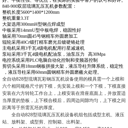
好、平衡性强、等优点，在实际的实验中客户的认可和好评。
840-900双层琉璃瓦压瓦机参数配置：
整机长度5600*1400*1200mm
整机重量3.3T
大架选用300mmH型钢点焊成型
中板采用14mmU型中板电焊，稳固性好
轴采用70mm圆45号钢精车外圆磨加工
辊轮采用40Cr锻打精车磨光后镀硬铬处理
主电机采用3千瓦4级电机配用行星减速机
泵站采用3千瓦4级电机配油泵，油泵压力 高30Mpa
电控系统采用PLC电脑自动化控制和变频器控制
剪切头采用18mm钢板拼接大架，液压导柱升降系统，稳定性
，液压导柱采用60mm圆钢精车外圆磨蘸火处理。
全自动828型琉璃瓦彩钢压瓦机设备使用的模具需一个上模和
六个相同规格尺寸的下模，先安装上模和一个下模，下模直接
安装在六方转轮工作台上，上模安装在滑座底面上，并放置适
当厚度的垫板，上下模合模后，四周边间隙均匀，上下模之间
距离等于所需瓦坯的厚度。
全自动828型琉璃瓦压瓦机设备机组包括成型主机、液压
站、放料架、成型剪、控制箱、出料架。