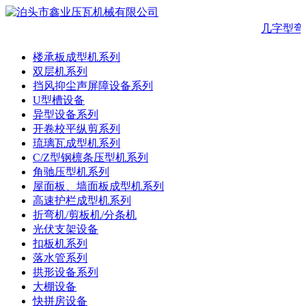
几字型弯
楼承板成型机系列
双层机系列
挡风抑尘声屏障设备系列
U型槽设备
异型设备系列
开卷校平纵剪系列
琉璃瓦成型机系列
C/Z型钢檩条压型机系列
角驰压型机系列
屋面板、墙面板成型机系列
高速护栏成型机系列
折弯机/剪板机/分条机
光伏支架设备
扣板机系列
落水管系列
拱形设备系列
大棚设备
快拼房设备