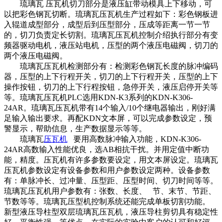
琉璃瓦 压瓦机切刀部分是液压缸带动模具上下移动，可
以把彩色钢瓦切断。琉璃瓦压瓦机生产过程如下：彩色钢板进
入辊道成型部分，成型后到压型部分，压成等距离一节一节
的，切刀负责定长切割。琉璃瓦压瓦机控制介绍执行部分有变
频器驱动电机，液压站电机，压型的两个液压电磁阀，切刀的
两个液压电磁阀。
琉璃瓦压瓦机检测部分有：检测彩色钢瓦长度的脉冲编码
器，压型的上下行程开关，切刀的上下行程开关，压型的上下
操作按钮，切刀的上下行程按钮，急停开关，液压启停开关等
等。琉璃瓦压瓦机PLC选用KDN-K3系列的KDN-K306-
24AR。琉璃瓦压瓦机带有14个输入/10个继电器输出，刚好满
足输入输出要求。再配KDN文本屏，可以完成参数设定，预
警显示，帮助信息，生产数据显示等等。
琉璃瓦
压瓦机
要用高数脉冲输入功能，KDN-K306-
24AR高数输入性能优良，选AB相抗干扰。并用定值中断功
能，精度。压瓦机有许多参数要设定，用文本屏设定。琉璃瓦
压瓦机参数设定有设备参数和用户参数设定两种。设备参数
有：单脉冲长、过冲量、压型距、压型时间、切刀时间等等。
琉璃瓦压瓦机用户参数有：张数、长度、 节、末节、节距、
节数等等。琉璃瓦压型机控制系统还能完成单板切割功能。
新型液压导柱型双层琉璃瓦压瓦机，液压导柱剪切具有稳定性