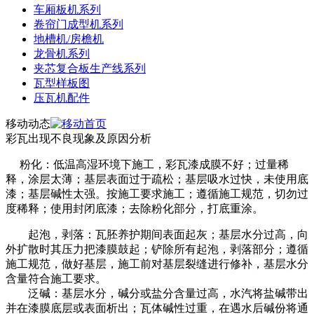
车厢板机系列
卷帘门成型机系列
地槽机/房檐机
龙骨机系列
夹芯复合板生产线系列
瓦型样板图
压瓦机配件
移动动态
彩瓦出现不良现象及原因分析
粉化：低温高湿环境下施工，彩瓦漆成膜不好；过量稀
释，涂层太薄；基层表面过于疏松；基层吸水过快，未使用底
漆；基层碱性太强。按施工要求施工；遵循施工规范，切勿过
度稀释；使用封闭底漆；去除粉化部分，打底重涂。
起泡，剥落：瓦胚养护期间表面起灰；基层水分过高，向
外扩散时其压力把漆膜鼓起；铲除所有起泡，剥落部分；遵循
施工规范，做好基层，施工前对基层裂缝进行修补，基层水分
含量符合施工要求。
泛碱：基层水分，碱分或盐分含量过高，水汽将盐碱带出
并在漆膜底层或表面析出；瓦体碱性过重，在遇水后碱份将通