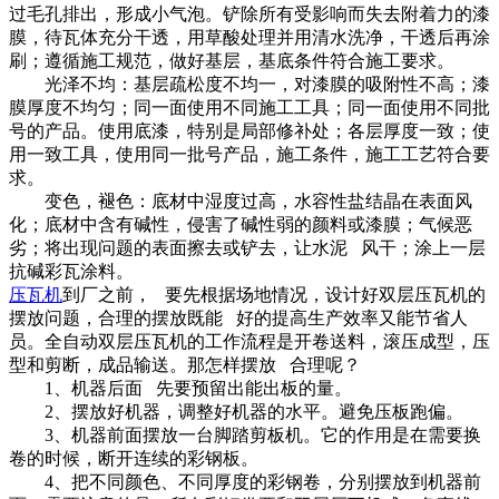
过毛孔排出，形成小气泡。铲除所有受影响而失去附着力的漆
膜，待瓦体充分干透，用草酸处理并用清水洗净，干透后再涂
刷；遵循施工规范，做好基层，基底条件符合施工要求。
光泽不均：基层疏松度不均一，对漆膜的吸附性不高；漆
膜厚度不均匀；同一面使用不同施工工具；同一面使用不同批
号的产品。使用底漆，特别是局部修补处；各层厚度一致；使
用一致工具，使用同一批号产品，施工条件，施工工艺符合要
求。
变色，褪色：底材中湿度过高，水容性盐结晶在表面风
化；底材中含有碱性，侵害了碱性弱的颜料或漆膜；气候恶
劣；将出现问题的表面擦去或铲去，让水泥 风干；涂上一层
抗碱彩瓦涂料。
压瓦机
到厂之前， 要先根据场地情况，设计好双层压瓦机的
摆放问题，合理的摆放既能 好的提高生产效率又能节省人
员。全自动双层压瓦机的工作流程是开卷送料，滚压成型，压
型和剪断，成品输送。那怎样摆放 合理呢？
1、机器后面 先要预留出能出板的量。
2、摆放好机器，调整好机器的水平。避免压板跑偏。
3、机器前面摆放一台脚踏剪板机。它的作用是在需要换
卷的时候，断开连续的彩钢板。
4、把不同颜色、不同厚度的彩钢卷，分别摆放到机器前