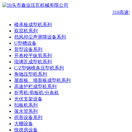
310高速
楼承板成型机系列
双层机系列
挡风抑尘声屏障设备系列
U型槽设备
异型设备系列
开卷校平纵剪系列
琉璃瓦成型机系列
C/Z型钢檩条压型机系列
角驰压型机系列
屋面板、墙面板成型机系列
高速护栏成型机系列
折弯机/剪板机/分条机
光伏支架设备
扣板机系列
落水管系列
拱形设备系列
大棚设备
快拼房设备