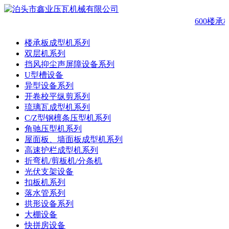
600楼承
楼承板成型机系列
双层机系列
挡风抑尘声屏障设备系列
U型槽设备
异型设备系列
开卷校平纵剪系列
琉璃瓦成型机系列
C/Z型钢檩条压型机系列
角驰压型机系列
屋面板、墙面板成型机系列
高速护栏成型机系列
折弯机/剪板机/分条机
光伏支架设备
扣板机系列
落水管系列
拱形设备系列
大棚设备
快拼房设备