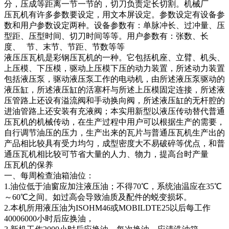
分，压成等距离一节一节的，切刀负责定长切割。机械厂
压瓦机有许多参数要设定，用文本屏设定。参数设定有设备参
数和用户参数设定两种。设备参数有：单脉冲长、过冲量、压
型距、压型时间、切刀时间等等。用户参数有：张数、长
度、 节、末节、节距、节数等等
液压压瓦机是彩钢压瓦机的一种。它包括机座、立臂、机头、
上压模、下压模，驱动上压模下压的动力装置，所述动力装置
包括液压泵，驱动液压泵工作的电动机，由所述液压泵驱动的
液压缸，所述液压缸的活塞杆与所述上压模固定连接，所述液
压管路上还设有溢流阀和手动换向阀，所述液压缸的无杆腔的
进油管路上还安装有充液阀；本实用新型以液压传动替代普通
压瓦机的机械传动，在生产过程中用户可以根据生产的需要，
自行调节油压的压力，生产出来的瓦片与普通压瓦机生产出的
产品相比较具有受力均匀，成型密度大不易破碎等优点，和普
通压瓦机相比较可节省大量的人力、物力，提高台时产量
压瓦机的保养
一、每周检查油箱油位：
1.油位低于油窗应加注液压油；不得70℃，系统油温应在35℃
～60℃之间。如过高会导致油质及配件的蜕变损坏。
2.本机所用液压油为ISOHM46或MOBILDTE25以后每工作
40006000小时后应换油，