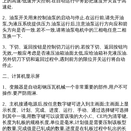
上的高速
/
低速开关控制
.
在自动运行中务必把速度开关置于高
速处
.
2
、油泵开关用来控制油泵的启动与停止
.
在运行前
,
请先开油
泵
,
为液压系统提供压力
.
油泵运行后
,
注意油泵运行方向应和箭
头方向是否一致
.
若不一致
,
请将油泵电机中的三相电任意二相
互换一下
.
3
、下切、返回按钮是控制切刀运行的
.
若按下切、返回按钮均
无效
,
一般应考虑是否液压油箱油面太低
,
应给油箱补充液压油
.
另外切刀下切和返回过程中
,
遇到前方的限位开关运行将自动
停止
.
二、计算机显示屏
1
、变频器是自动
彩钢压瓦机械
一个非常重要的部件
,
用户不可
操作
.
要严防雨淋
.
2
、主机接通电源后
,
按任意数字键可进入到主画面
;
主画面上显
示长度、计划、完成、进度、运行、手动、通过选择键可选择
到其中一项
,
用数字键可以设置该项的大小
,C
、
CE
均为清零键
,
长度为轧板的规格长度
,
单位是毫米
,
计划值是需要压制该板型
的数量
,
完成值是已轧成的数量
,
进度是在轧板过程中轧出的长