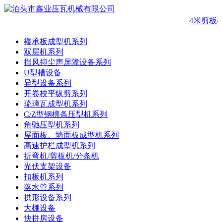
4米剪板
楼承板成型机系列
双层机系列
挡风抑尘声屏障设备系列
U型槽设备
异型设备系列
开卷校平纵剪系列
琉璃瓦成型机系列
C/Z型钢檩条压型机系列
角驰压型机系列
屋面板、墙面板成型机系列
高速护栏成型机系列
折弯机/剪板机/分条机
光伏支架设备
扣板机系列
落水管系列
拱形设备系列
大棚设备
快拼房设备