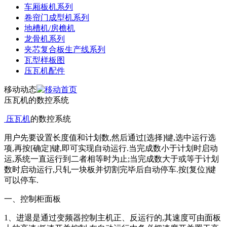
车厢板机系列
卷帘门成型机系列
地槽机/房檐机
龙骨机系列
夹芯复合板生产线系列
瓦型样板图
压瓦机配件
移动动态
压瓦机的数控系统
压瓦机
的数控系统
用户先要设置长度值和计划数,然后通过[选择]键,选中运行选
项,再按[确定]键,即可实现自动运行.当完成数小于计划时启动
运,系统一直运行到二者相等时为止;当完成数大于或等于计划
数时启动运行,只轧一块板并切割完毕后自动停车.按[复位]键
可以停车.
一、控制柜面板
1
、进退是通过变频器控制主机正、反运行的
,
其速度可由面板