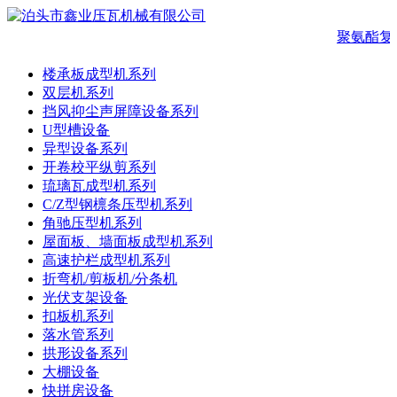
聚氨酯复
楼承板成型机系列
双层机系列
挡风抑尘声屏障设备系列
U型槽设备
异型设备系列
开卷校平纵剪系列
琉璃瓦成型机系列
C/Z型钢檩条压型机系列
角驰压型机系列
屋面板、墙面板成型机系列
高速护栏成型机系列
折弯机/剪板机/分条机
光伏支架设备
扣板机系列
落水管系列
拱形设备系列
大棚设备
快拼房设备