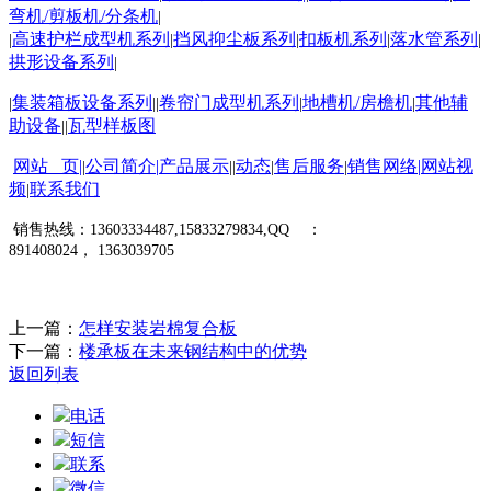
弯机
/
剪板机
/
分条机
|
高速护栏成型机系列
挡风抑尘板系列
扣板机系列
落水管系列
|
|
|
|
|
拱形设备系列
|
集装箱板设备系列
卷帘门成型机系列
地槽机
/
房檐机
其他辅
|
||
|
|
助设备
瓦型样板图
||
网站 页
|
公司简介
|
产品展示
动态
售后服务
销售网络
|
网站视
|
||
|
|
频
联系我们
|
销售热线：
13603334487,15833279834,
QQ
：
891408024
，
1363039705
上一篇：
怎样安装岩棉复合板
下一篇：
楼承板在未来钢结构中的优势
返回列表
电话
短信
联系
微信