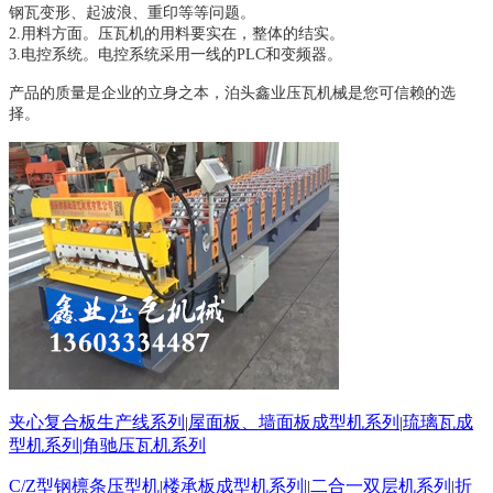
钢瓦变形、起波浪、重印等等问题。
2.
用料方面。压瓦机的用料要实在，整体的结实。
3.
电控系统。电控系统采用一线的
PLC
和变频器。
产品的质量是企业的立身之本，泊头鑫业压瓦机械是您可信赖的选
择。
夹心复合板生产线系列
屋面板、墙面板成型机系列
琉璃瓦成
|
|
型机系列
|
角驰压瓦机系列
C/Z
型钢檩条压型机
楼承板成型机系列
|
二合一双层机系列
折
|
|
|