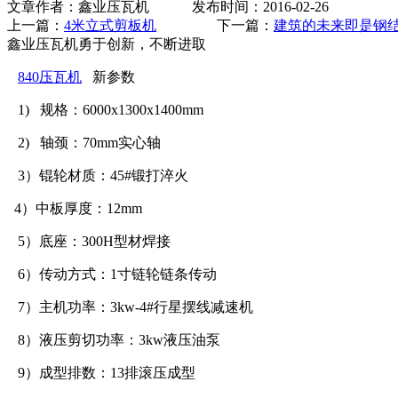
文章作者：鑫业压瓦机 发布时间：2016-02-26
上一篇：
4米立式剪板机
下一篇：
建筑的未来即是钢
鑫业压瓦机勇于创新，不断进取
840压瓦机
新参数
1)
规格：
6000x1300x
1400mm
2)
轴颈：
70mm
实心轴
3
）锟轮材质：
45#
锻打淬火
4
）中板厚度：
12mm
5
）底座：
300H
型材焊接
6
）传动方式：
1
寸链轮链条传动
7
）主机功率：
3kw-4#
行星摆线减速机
8
）液压剪切功率：
3kw
液压油泵
9
）成型排数：
13
排滚压成型