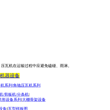
。压瓦机在运输过程中应避免磕碰、雨淋。
机器设备
型机系列
|
角驰压瓦机系列
机
/
剪板机
/
分条机
|
拱形设备系列
|
大棚骨架设备
设备
||
瓦型样板图