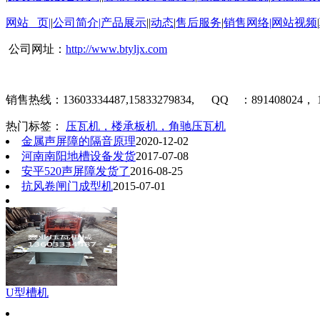
网站 页
|
|
公司简介
|
产品展示
||
动态
|
售后服务
|
销售网络
|
网站视频
|
公司网址：
http://www.btyljx.com
销售热线：
13603334487,15833279834, QQ
：
891408024
，
热门标签：
压瓦机，楼承板机，角驰压瓦机
金属声屏障的隔音原理
2020-12-02
河南南阳地槽设备发货
2017-07-08
安平520声屏障发货了
2016-08-25
抗风卷闸门成型机
2015-07-01
U型槽机