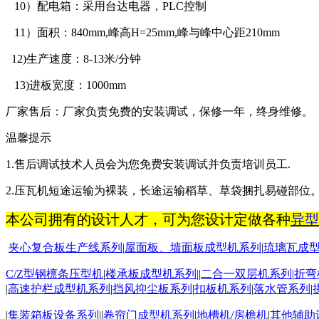
10
）配电箱：
采用台达电器，
PLC
控制
11
）面积：
840mm
,
峰高
H=
25mm
,
峰与峰中心距
210mm
12)
生产速度：
8
-13
米
/
分钟
13)
进板宽度：
1000mm
厂家售后：
厂家负责免费的安装调试，保修一年，终身维修。
温馨提示
1.
售后调试技术人员会为您免费安装调试并负责培训员工
.
2.
压瓦机短途运输为裸装，长途运输稻草、草袋捆扎易碰部位
本公司拥有的设计人才，可为您设计定做各种
异型
夹心复合板生产线系列
|
屋面板
、墙面板成型机系列
|
琉璃瓦成
C/Z
型钢檩条压型机
|
楼承板成型机系列
|
|
二合一双层机系列
|
折弯
|
高速护栏成型机系列
|
挡风抑尘板系列
|
扣板机
系列
|
落水管系列
|
|
集装箱板设备系列
||
卷帘门成型机系列
|
地槽机
/
房檐机
|
其他辅助