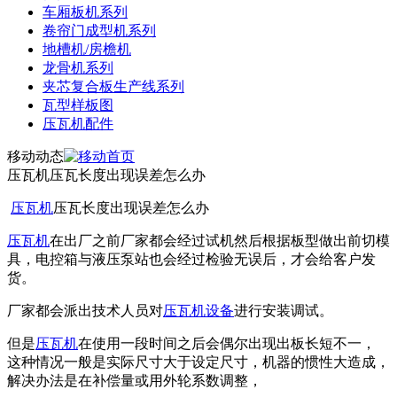
车厢板机系列
卷帘门成型机系列
地槽机/房檐机
龙骨机系列
夹芯复合板生产线系列
瓦型样板图
压瓦机配件
移动动态
压瓦机压瓦长度出现误差怎么办
压瓦机
压瓦长度出现误差怎么办
压瓦机
在出厂之前厂家都会经过试机然后根据板型做出前切模
具，电控箱与液压泵站也会经过检验无误后，才会给客户发
货。
厂家都会派出技术人员对
压瓦机设备
进行安装调试。
但是
压瓦机
在使用一段时间之后会偶尔出现出板长短不一，
这种情况一般是实际尺寸大于设定尺寸，机器的惯性大造成，
解决办法是在补偿量或用外轮系数调整，