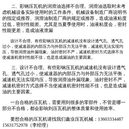
彩钢压瓦机的润滑油选择不合理。润滑油选取时未考
二、
虑机械设备实际使用时的工作条件、机械设备制造厂商说明书
的指定或推荐、润滑油制造厂商的规定或推荐，造成油液粘度
过低，密封性能差。尤其是当夏季使用时，油液粘度会，密封
性能更差，造成油液泄漏
设计不合理。有些彩钢压瓦机的减速机没有设计透气孔、透气孔
过小，使减速器的内部压力与外部压力无法平衡，减速机无法实现均
压，导致润滑油外漏现象。油封密封不严，减速机密封方式选择不当
使减速机密封性能不佳，也是造成漏油的主要因素。
设计不合理。有些彩钢压瓦机的减速机没有设计透气
三、
孔、透气孔过小，使减速器的内部压力与外部压力无法平衡，
减速机无法实现均压，导致润滑油外漏现象。油封密封不严，
减速机密封方式选择不当使减速机密封性能不佳，也是造成漏
油的主要因素。
一台合格的压瓦机，需要用到很多的零部件，不管是哪一
部分不合格，都会影响到压瓦机的整体质量和使用效率。
要想合格的压瓦机请找我们鑫业压瓦机械：13603334487
15631752978（李经理）