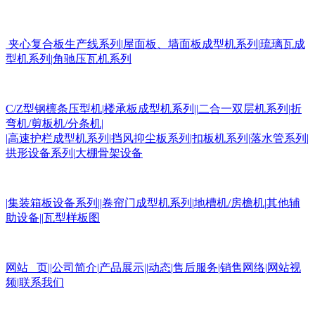
夹心复合板生产线系列
|
屋面板
、墙面板成型机系列
|
琉璃瓦成
型机系列
|
角驰压瓦机系列
C/Z
型钢檩条压型机
|
楼承板成型机系列
||
二合一双层机系列
|
折
弯机
/
剪板机
/
分条机
|
|
高速护栏成型机系列
|
挡风抑尘板系列
|
扣板机
系列
|
落水管系列
|
拱形设备系列
|
大棚骨架设备
|
集装箱板设备系列
||
卷帘门成型机系列
|
地槽机
/
房檐机
|
其他辅
助设备
||
瓦型样板图
网站 页
||
公司简介
|
产品展示
||
动态
|
售后服务
|
销售网络
|
网站视
频
|
联系我们