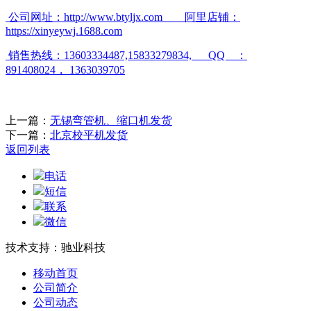
公司网址：
http://www.btyljx.com
阿里店铺：
https://xinyeywj.1688.com
销售热线：
13603334487,15833279834, QQ
：
891408024
，
1363039705
上一篇：
无锡弯管机、缩口机发货
下一篇：
北京校平机发货
返回列表
电话
短信
联系
微信
技术支持：驰业科技
移动首页
公司简介
公司动态