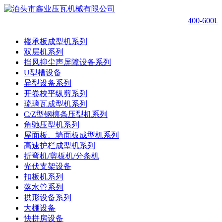
400-60
楼承板成型机系列
双层机系列
挡风抑尘声屏障设备系列
U型槽设备
异型设备系列
开卷校平纵剪系列
琉璃瓦成型机系列
C/Z型钢檩条压型机系列
角驰压型机系列
屋面板、墙面板成型机系列
高速护栏成型机系列
折弯机/剪板机/分条机
光伏支架设备
扣板机系列
落水管系列
拱形设备系列
大棚设备
快拼房设备