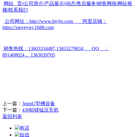
网站 页
||
公司简介
|
产品展示
||
动态
|
售后服务
|
销售网络
|
网站视
频
|
联系我们
公司网址：
http://www.btyljx.com
阿里店铺：
https://xinyeywj.1688.com
销售热线：
13603334487,15833279834, QQ
：
891408024
，
1363039705
上一篇：
3mmU型槽设备
下一篇：
430铝镁锰压瓦机
返回列表
电话
短信