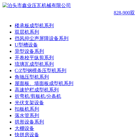
828-900
楼承板成型机系列
双层机系列
挡风抑尘声屏障设备系列
U型槽设备
异型设备系列
开卷校平纵剪系列
琉璃瓦成型机系列
C/Z型钢檩条压型机系列
角驰压型机系列
屋面板、墙面板成型机系列
高速护栏成型机系列
折弯机/剪板机/分条机
光伏支架设备
扣板机系列
落水管系列
拱形设备系列
大棚设备
快拼房设备