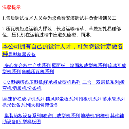
温馨提示
1.
售后调试技术人员会为您免费安装调试并负责培训员工
.
2.
压瓦机短途运输为裸装，长途运输稻草、草袋捆扎易碰部
位。压瓦机在运输过程中应避免磕碰、雨淋。
本公司拥有自己的设计人才，可为您设计定做各
种
异型机器设备
夹心复合板生产线系列
|
屋面板
、墙面板成型机系列
|
琉璃瓦成
型机系列
|
角驰压瓦机系列
C/Z
型钢檩条压型机
|
楼承板成型机系列
||
二合一双层机系列
|
折
弯机
/
剪板机
/
分条机
|
|
高速护栏成型机系列
|
挡风抑尘板系列
|
扣板机
系列
|
落水管系列
|
拱形设备系列
|
大棚骨架设备
|
集装箱板设备系列
||
卷帘门成型机系列
|
地槽机
/
房檐机
|
其他辅
助设备
||
瓦型样板图