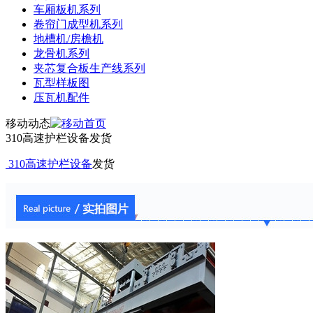
车厢板机系列
卷帘门成型机系列
地槽机/房檐机
龙骨机系列
夹芯复合板生产线系列
瓦型样板图
压瓦机配件
移动动态
310高速护栏设备发货
310高速护栏设备
发货