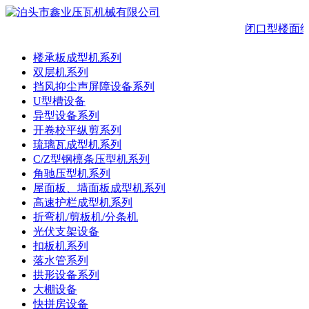
闭口型楼面结
楼承板成型机系列
双层机系列
挡风抑尘声屏障设备系列
U型槽设备
异型设备系列
开卷校平纵剪系列
琉璃瓦成型机系列
C/Z型钢檩条压型机系列
角驰压型机系列
屋面板、墙面板成型机系列
高速护栏成型机系列
折弯机/剪板机/分条机
光伏支架设备
扣板机系列
落水管系列
拱形设备系列
大棚设备
快拼房设备