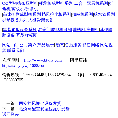
C/Z
型钢檩条压型机
|
楼承板成型机系列
|
|
二合一双层机系列
|
折
弯机
/
剪板机
/
分条机
|
|
高速护栏成型机系列
|
挡风抑尘板系列
|
扣板机
系列
|
落水管系列
|
拱形设备系列
|
大棚骨架设备
|
集装箱板设备系列
||
卷帘门成型机系列
|
地槽机
/
房檐机
|
其他辅
助设备
||
瓦型样板图
网站 页
|
|
公司简介
|
产品展示
||
动态
|
售后服务
|
销售网络
|
网站视
频
|
联系我们
公司网址：
http://www.btyljx.com
阿里店铺：
https://xinyeywj.1688.com
销售热线：
13603334487,15833279834, QQ
：
891408024
，
1363039705
上一篇：
西安挡风抑尘设备发货
下一篇：
临汾高配置双层压瓦机发货
返回列表