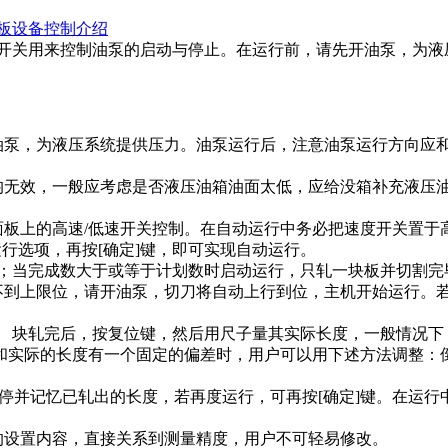
板设备控制介绍
油泵开关用来控制油泵的启动与停止。在运行前，请先开油泵，为
油泵，为液压系统提供压力。油泵运行后，注意油泵运行方向应
均无效，一般应考虑是否液压油箱油面太低，应给没箱补充液压
面板上的高速/低速开关控制。在自动运行中务必把速度开关置于
运行选项，再按[确定]键，即可实现自动运行。
；当完成数大于或等于计划数时启动运行，只轧一块板并切割完毕
到上限位，请开油泵，切刀将自动上行到位，主机开始运行。若
。 块轧完后，按复位键，然后用尺子量其实际长度，一般情况下
和实际的长度有一个固定的偏差时，用户可以用下述方法调整：倒如
停并记忆已轧出的长度，若再度运行，可再按[确定]键。在运行中
的设置内容，直接关系到测量精度，用户不可轻易修改。