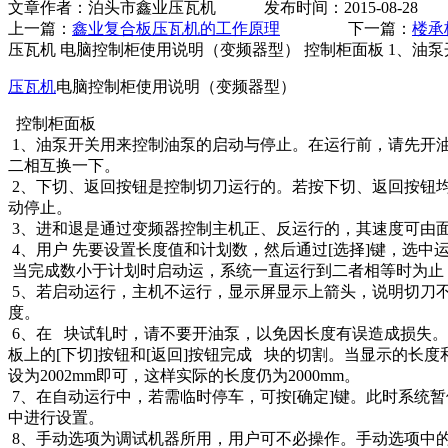
文章作者：泊头市鑫业压瓦机 发布时间：2015-08-28
上一篇：
鑫业复合板压瓦机的工作原理
下一篇：
楼承
压瓦机 电脑控制柜使用说明（变频器型） 控制柜面板 1、
压瓦机
电脑控制柜使用说明（变频器型）
控制柜面板
1、油泵开关用来控制油泵的启动与停止。在运行前，请先开
二相互换一下。
2、下切、返回按钮是控制切刀运行的。若按下切、返回按钮
动停止。
3、进和退是通过变频器控制主机正、反运行的，其速度可由
4、用户 先要设置长度值和计划数，然后通过[选择]键，选中
当完成数小于计划时启动运，系统一直运行到二者相等时为止
5、若启动运行，主机不运行，显示屏显示上箭头，说明切刀不
度。
6、在 块试轧时，请不要开油泵，以免因长度有误造成损失
板上的[下切]按钮和[返回]按钮完成 块的切割。当显示的长度
设为2002mm即可，这样实际的长度仍为2000mm。
7、在自动运行中，若需临时停车，可按[确定]键。此时系统暂
中进行设置。
8、手动选项为调试机器所用，用户可不必操作。手动选项中