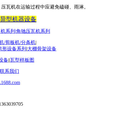
。压瓦机在运输过程中应避免磕碰、雨淋。
异型机器设备
型机系列
|
角驰压瓦机系列
机
/
剪板机
/
分条机
|
拱形设备系列
|
大棚骨架设备
设备
||
瓦型样板图
联系我们
j.1688.com
1363039705