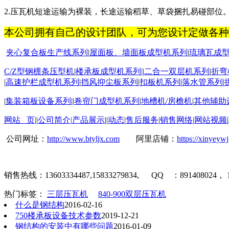
2.
压瓦机短途运输为裸装，长途运输稻草、草袋捆扎易碰部位
本公司拥有自己的设计团队，可为您设计定做各种
夹心复合板生产线系列
|
屋面板
、墙面板成型机系列
|
琉璃瓦成
C/Z
型钢檩条压型机
|
楼承板成型机系列
|
|
二合一双层机系列
|
折弯
|
高速护栏成型机系列
|
挡风抑尘板系列
|
扣板机
系列
|
落水管系列
|
|
集装箱板设备系列
||
卷帘门成型机系列
|
地槽机
/
房檐机
|
其他辅助
网站 页
|
|
公司简介
|
产品展示
||
动态
|
售后服务
|
销售网络
|
网站视频
|
公司网址：
http://www.btyljx.com
阿里店铺：
https://xinyeyw
销售热线：
13603334487,15833279834, QQ
：
891408024
，
热门标签：
三层压瓦机
840-900双层压瓦机
什么是钢结构
2016-02-16
750楼承板设备技术参数
2019-12-21
钢结构的安装中有哪些问题
2016-01-09