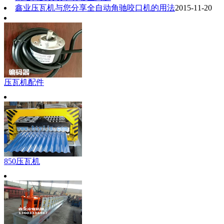
鑫业压瓦机与您分享全自动角驰咬口机的用法
2015-11-20
压瓦机配件
850压瓦机