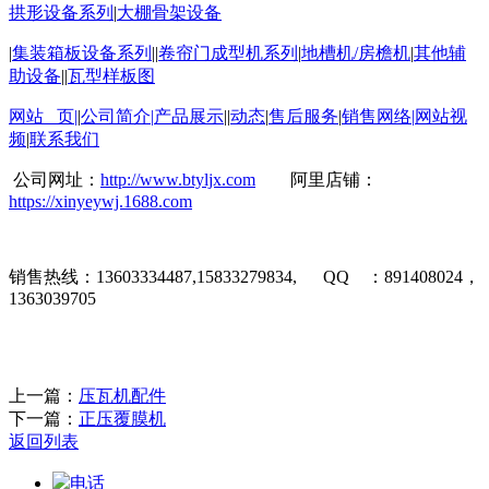
拱形设备系列
|
大棚骨架设备
|
集装箱板设备系列
||
卷帘门成型机系列
|
地槽机
/
房檐机
|
其他辅
助设备
||
瓦型样板图
网站 页
|
|
公司简介
|
产品展示
||
动态
|
售后服务
|
销售网络
|
网站视
频
|
联系我们
公司网址：
http://www.btyljx.com
阿里店铺：
https://xinyeywj.1688.com
销售热线：
13603334487,15833279834, QQ
：
891408024
，
1363039705
上一篇：
压瓦机配件
下一篇：
正压覆膜机
返回列表
电话