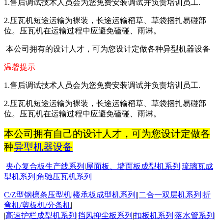
1.售后调试技术人员会为您免费安装调试并负责培训员工.
2.压瓦机短途运输为裸装，长途运输稻草、草袋捆扎易碰部
位。压瓦机在运输过程中应避免磕碰、雨淋。
本公司拥有的设计人才，可为您设计定做各种异型机器设备
温馨提示
1.
售后调试技术人员会为您免费安装调试并负责培训员工
.
2.
压瓦机短途运输为裸装，长途运输稻草、草袋捆扎易碰部
位。压瓦机在运输过程中应避免磕碰、雨淋。
本公司拥有自己的设计人才，可为您设计定做各
种
异型机器设备
夹心复合板生产线系列
|
屋面板
、墙面板成型机系列
|
琉璃瓦成
型机系列
|
角驰压瓦机系列
C/Z
型钢檩条压型机
|
楼承板成型机系列
|
|
二合一双层机系列
|
折
弯机
/
剪板机
/
分条机
|
|
高速护栏成型机系列
|
挡风抑尘板系列
|
扣板机
系列
|
落水管系列
|