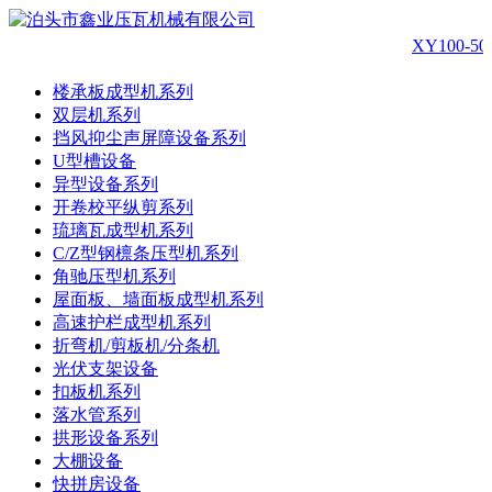
XY100-
楼承板成型机系列
双层机系列
挡风抑尘声屏障设备系列
U型槽设备
异型设备系列
开卷校平纵剪系列
琉璃瓦成型机系列
C/Z型钢檩条压型机系列
角驰压型机系列
屋面板、墙面板成型机系列
高速护栏成型机系列
折弯机/剪板机/分条机
光伏支架设备
扣板机系列
落水管系列
拱形设备系列
大棚设备
快拼房设备