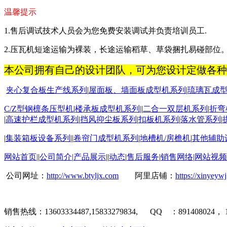
温馨提示
1.
售后调试技术人员会为您免费安装调试并负责培训员工
.
2.
压瓦机短途运输为裸装，长途运输稻草、草袋捆扎易碰部位
本公司拥有自己的设计团队，可为您设计定做各种
夹心复合板生产线系列
|
屋面板
、墙面板成型机系列
|
琉璃瓦成
C/Z
型钢檩条压型机
|
楼承板成型机系列
|
|
二合一双层机系列
|
折弯
|
高速护栏成型机系列
|
挡风抑尘板系列
|
扣板机
系列
|
落水管系列
|
|
集装箱板设备系列
||
卷帘门成型机系列
|
地槽机
/
房檐机
|
其他辅助
网站首页
|
|
公司简介
|
产品展示
||
动态
|
售后服务
|
销售网络
|
网站视频
公司网址：
http://www.btyljx.com
阿里店铺：
https://xinyeyw
销售热线：
13603334487,15833279834, QQ
：
891408024
，