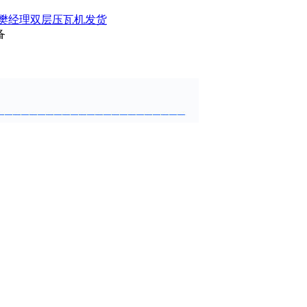
樊经理双层压瓦机发货
备