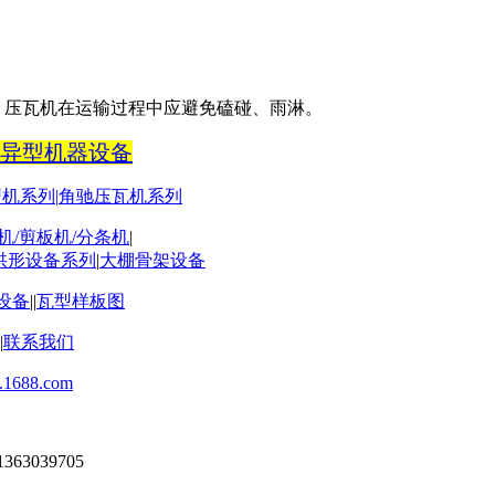
。压瓦机在运输过程中应避免磕碰、雨淋。
异型机器设备
型机系列
|
角驰压瓦机系列
机
/
剪板机
/
分条机
|
拱形设备系列
|
大棚骨架设备
设备
||
瓦型样板图
|
联系我们
j.1688.com
1363039705