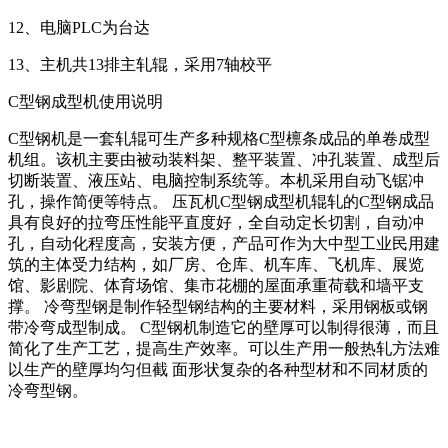
12、电脑PLC为台达
13、主机共13排主轧辊，采用7轴校平
C型钢成型机使用说明
C型钢机是一套轧辊可生产多种规格C型檩条成品的单卷成型
机组。该机主要由被动装料架、整平装置、冲孔装置、成型后
切断装置、液压站、电脑控制系统等。本机采用自动飞锯冲
孔，操作简便等特点。 压瓦机C型钢成型机辊轧的C型钢成品
具有良好的拉弯压性能平直度好，全自动定长切割，自动冲
孔，自动化程度高，安装方便，产品可作为大中型工业民用建
筑的主体受力结构，如厂房、仓库、机车库、飞机库、展览
馆、影剧院、体育场馆、集市花棚的屋面承重荷载和墙平支
撑。 冷弯型钢是制作轻型钢结构的主要材料，采用钢板或钢
带冷弯成型制成。 C型钢机制造它的壁厚可以制得很薄，而且
简化了生产工艺，提高生产效率。可以生产用一般热轧方法难
以生产的壁厚均匀但截 面形状复杂的各种型材和不同材质的
冷弯型钢。