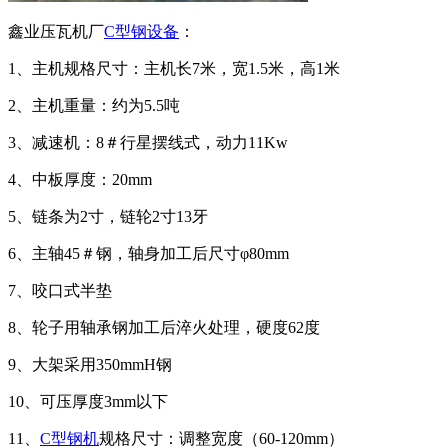
鑫业压瓦机厂
C型钢设备
：
1、主机规格尺寸：主机长7米，宽1.5米，高1米
2、主机重量：约为5.5吨
3、减速机：8＃行星摆线式，动力11Kw
4、中板厚度：20mm
5、链条为2寸，链轮2寸13牙
6、主轴45＃钢，轴身加工后尺寸φ80mm
7、咬口式半垫
8、轮子用轴承钢加工后淬火处理，硬度62度
9、大架采用350mmH钢
10、可压厚度3mm以下
11、
C型钢机
规格尺寸：调整宽度（60-120mm）