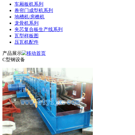
车厢板机系列
卷帘门成型机系列
地槽机/房檐机
龙骨机系列
夹芯复合板生产线系列
瓦型样板图
压瓦机配件
产品展示
C型钢设备