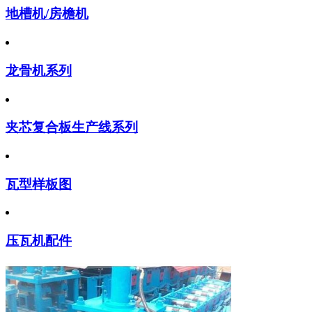
地槽机/房檐机
龙骨机系列
夹芯复合板生产线系列
瓦型样板图
压瓦机配件