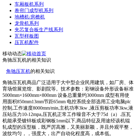
车厢板机系列
卷帘门成型机系列
地槽机/房檐机
龙骨机系列
夹芯复合板生产线系列
瓦型样板图
压瓦机配件
移动动态
角驰压瓦机的相关知识
角驰压瓦机
的相关知识
角驰压瓦机商品广泛适用于大中型企业民用建筑，如厂房、体
育场馆展览馆、影剧院等。技术参数：彩钢设备外形设备标准
5000mm×1600mm×800mm 设备总重量约3000mm 成型有用使
用面积850mm13mm节距65mm 电控系统全部选用工业电脑plc
控制,工作速度8000mm/min,主机功率3kw ,液压剪板功率3kw,液
压站压力10-12mpa,压瓦机正常工作噪音不大于75d（a）.压瓦
机能承受镀锌板或彩钢板1mm以下,商品特征及用途经该机辊
轧成型的压型板，既严厉高雅，又美丽新颖，并且外观平整，
波纹均匀，，强度大，出产自动化程度高，成本低。