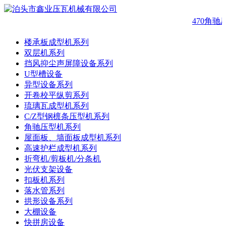
470角驰
楼承板成型机系列
双层机系列
挡风抑尘声屏障设备系列
U型槽设备
异型设备系列
开卷校平纵剪系列
琉璃瓦成型机系列
C/Z型钢檩条压型机系列
角驰压型机系列
屋面板、墙面板成型机系列
高速护栏成型机系列
折弯机/剪板机/分条机
光伏支架设备
扣板机系列
落水管系列
拱形设备系列
大棚设备
快拼房设备