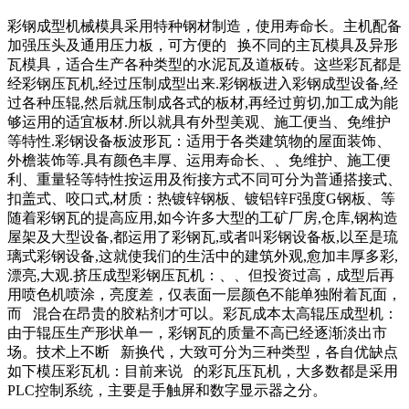
彩钢成型机械模具采用特种钢材制造，使用寿命长。主机配备
加强压头及通用压力板，可方便的 换不同的主瓦模具及异形
瓦模具，适合生产各种类型的水泥瓦及道板砖。这些彩瓦都是
经彩钢压瓦机,经过压制成型出来.彩钢板进入彩钢成型设备,经
过各种压辊,然后就压制成各式的板材,再经过剪切,加工成为能
够运用的适宜板材.所以就具有外型美观、施工便当、免维护
等特性.彩钢设备板波形瓦：适用于各类建筑物的屋面装饰、
外檐装饰等.具有颜色丰厚、运用寿命长、、免维护、施工便
利、重量轻等特性按运用及衔接方式不同可分为普通搭接式、
扣盖式、咬口式,材质：热镀锌钢板、镀铝锌F强度G钢板、等
随着彩钢瓦的提高应用,如今许多大型的工矿厂房,仓库,钢构造
屋架及大型设备,都运用了彩钢瓦,或者叫彩钢设备板,以至是琉
璃式彩钢设备,这就使我们的生活中的建筑外观,愈加丰厚多彩,
漂亮,大观.挤压成型彩钢压瓦机：、、但投资过高，成型后再
用喷色机喷涂，亮度差，仅表面一层颜色不能单独附着瓦面，
而 混合在昂贵的胶粘剂才可以。彩瓦成本太高辊压成型机：
由于辊压生产形状单一，彩钢瓦的质量不高已经逐渐淡出市
场。技术上不断 新换代，大致可分为三种类型，各自优缺点
如下模压彩瓦机：目前来说 的彩瓦压瓦机，大多数都是采用
PLC控制系统，主要是手触屏和数字显示器之分。