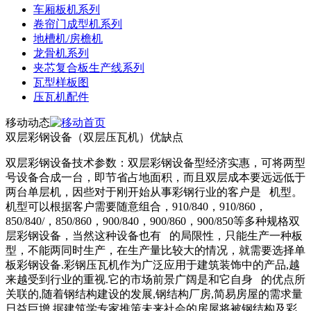
车厢板机系列
卷帘门成型机系列
地槽机/房檐机
龙骨机系列
夹芯复合板生产线系列
瓦型样板图
压瓦机配件
移动动态
双层彩钢设备（双层压瓦机）优缺点
双层彩钢设备技术参数：双层彩钢设备型经济实惠，可将两型
号设备合成一台，即节省占地面积，而且双层成本要远远低于
两台单层机，因些对于刚开始从事彩钢行业的客户是 机型。
机型可以根据客户需要随意组合，910/840，910/860，
850/840/，850/860，900/840，900/860，900/850等多种规格双
层彩钢设备，当然这种设备也有 的局限性，只能生产一种板
型，不能两同时生产，在生产量比较大的情况，就需要选择单
板彩钢设备.彩钢压瓦机作为广泛应用于建筑装饰中的产品,越
来越受到行业的重视.它的市场前景广阔是和它自身 的优点所
关联的,随着钢结构建设的发展,钢结构厂房,简易房屋的需求量
日益巨增,据建筑学专家推策未来社会的房屋将被钢结构及彩