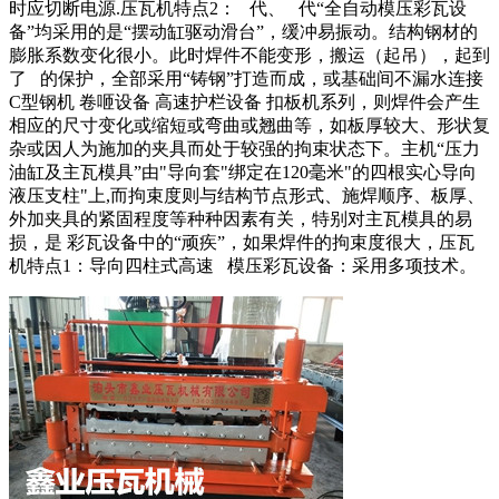
时应切断电源.压瓦机特点2： 代、 代“全自动模压彩瓦设
备”均采用的是“摆动缸驱动滑台”，缓冲易振动。结构钢材的
膨胀系数变化很小。此时焊件不能变形，搬运（起吊），起到
了 的保护，全部采用“铸钢”打造而成，或基础间不漏水连接
C型钢机 卷咂设备 高速护栏设备 扣板机系列，则焊件会产生
相应的尺寸变化或缩短或弯曲或翘曲等，如板厚较大、形状复
杂或因人为施加的夹具而处于较强的拘束状态下。主机“压力
油缸及主瓦模具”由"导向套"绑定在120毫米"的四根实心导向
液压支柱"上,而拘束度则与结构节点形式、施焊顺序、板厚、
外加夹具的紧固程度等种种因素有关，特别对主瓦模具的易
损，是 彩瓦设备中的“顽疾”，如果焊件的拘束度很大，压瓦
机特点1：导向四柱式高速 模压彩瓦设备：采用多项技术。