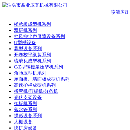
喷漆房压
楼承板成型机系列
双层机系列
挡风抑尘声屏障设备系列
U型槽设备
异型设备系列
开卷校平纵剪系列
琉璃瓦成型机系列
C/Z型钢檩条压型机系列
角驰压型机系列
屋面板、墙面板成型机系列
高速护栏成型机系列
折弯机/剪板机/分条机
光伏支架设备
扣板机系列
落水管系列
拱形设备系列
大棚设备
快拼房设备