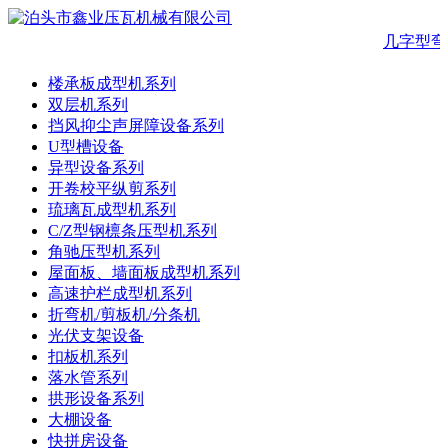
几字型弯
楼承板成型机系列
双层机系列
挡风抑尘声屏障设备系列
U型槽设备
异型设备系列
开卷校平纵剪系列
琉璃瓦成型机系列
C/Z型钢檩条压型机系列
角驰压型机系列
屋面板、墙面板成型机系列
高速护栏成型机系列
折弯机/剪板机/分条机
光伏支架设备
扣板机系列
落水管系列
拱形设备系列
大棚设备
快拼房设备