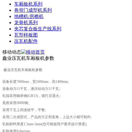
车厢板机系列
卷帘门成型机系列
地槽机/房檐机
龙骨机系列
夹芯复合板生产线系列
瓦型样板图
压瓦机配件
移动动态
鑫业压瓦机车厢板机参数
鑫业压瓦机车厢板机参数
设备长度7600mm，宽1600mm，高1400mm;
设备动力11千瓦，液压站动力11千瓦;
轧辊采用轴承钢(GR15)，锻打后退火;
底座采用300H钢;
采用下五上四道校平，平整;
采用二次成型式，产品的方正和直角，上边大小都可制作;
轧制材料厚度1.5mm-3mm(也可根据用户要求设计厚度);
轧制速度8-9m/min;