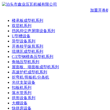
加重开卷机
楼承板成型机系列
双层机系列
挡风抑尘声屏障设备系列
U型槽设备
异型设备系列
开卷校平纵剪系列
琉璃瓦成型机系列
C/Z型钢檩条压型机系列
角驰压型机系列
屋面板、墙面板成型机系列
高速护栏成型机系列
折弯机/剪板机/分条机
光伏支架设备
扣板机系列
落水管系列
拱形设备系列
大棚设备
快拼房设备