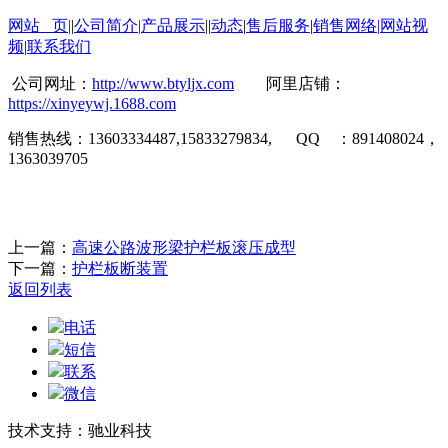
网站 页
|
|
公司简介
|
产品展示
||
动态
|
售后服务
|
销售网络
|
网站视
频
|
联系我们
公司网址：
http://www.btyljx.com
阿里店铺：
https://xinyeywj.1688.com
销售热线：
13603334487,15833279834, QQ
：
891408024
，
1363039705
上一篇：
高速公路波形梁护栏板滚压成型
下一篇：
护栏板断装置
返回列表
电话
短信
联系
微信
技术支持：驰业科技