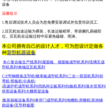
设备
温馨提示
1.
售后调试技术人员会为您免费安装调试并负责培训员工
.
2.
压瓦机短途运输为裸装，长途运输稻草、草袋捆扎易碰部
位。压瓦机在运输过程中应避免磕碰、雨淋。
本公司拥有自己的设计人才，可为您设计定做各
种
异型机器设备
夹心复合板生产线系列
|
屋面板
、墙面板成型机系列
|
琉璃瓦成
型机系列
|
角驰压瓦机系列
C/Z
型钢檩条压型机
|
楼承板成型机系列
|
|
二合一双层机系列
|
折
弯机
/
剪板机
/
分条机
|
|
高速护栏成型机系列
|
挡风抑尘板系列
|
扣板机
系列
|
落水管系列
|
拱形设备系列
|
大棚骨架设备
|
集装箱板设备系列
||
卷帘门成型机系列
|
地槽机
/
房檐机
|
其他辅
助设备
||
瓦型样板图