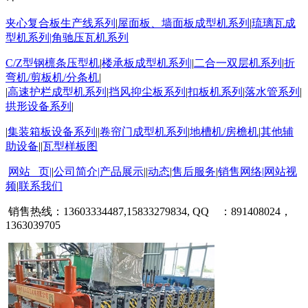
夹心复合板生产线系列
|
屋面板、墙面板成型机系列
|
琉璃瓦成
型机系列
|
角驰压瓦机系列
C/Z
型钢檩条压型机
|
楼承板成型机系列
|
|
二合一双层机系列
|
折
弯机
/
剪板机
/
分条机
|
|
高速护栏成型
机系列
|
挡风抑尘板系列
|
扣板机系列
|
落水管系列
|
拱形设备系列
|
|
集装箱板设备系列
||
卷帘门成型机系列
|
地槽机
/
房檐机
|
其他辅
助设备
||
瓦型样板图
网站 页
|
|
公司简介
|
产品展示
||
动态
|
售后服
务
|
销售网络
|
网站视
频
|
联系我们
销售热线：
13603334487,15833279834,
QQ
：
891408024
，
1363039705