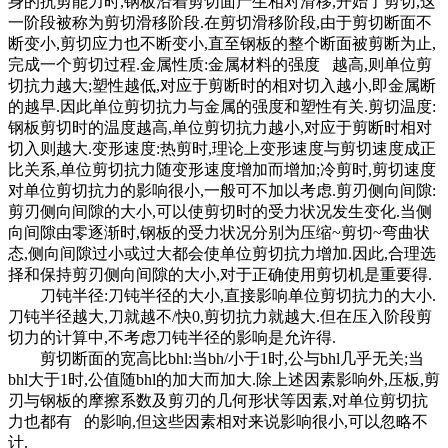
身的抗剪能力时,钢板沿着剪切面产生相对滑移,开始了剪切,这
一阶段被称为剪切滑移阶段.在剪切滑移阶段,由于剪切断面不
断变小,剪切应力也不断变小,直至钢板的整个断面被剪断为止,
完成一个剪切过程.金属性质:金属材料的强度 越高,则单位剪
切抗力越大;塑性越低,对应于剪断时的相对切入越小,即金属断
的越早.因此单位剪切抗力与金属的强度和塑性有关.剪切温度:
钢板剪切时的温度越高,单位剪切抗力越小,对应于剪断时相对
切入则越大.变形速度:热剪时,理论上变形速度与剪切速度成正
比关系,单位剪切抗力随变形速度增加而增加;冷剪时,剪切速度
对单位剪切抗力的影响很小,一般可不加以考虑.剪刃侧向间隙:
剪刃侧向间隙的大小,可以使剪切时的受力状况发生变化.当侧
向间隙由零逐渐时,钢板的受力状况分别为压缩~剪切~弯曲状
态,侧向间隙过小或过大都会使单位剪切抗力增加.因此,合理选
择和保持剪刃侧向间隙的大小,对于正确使用剪切机是重要得.
刀钝半径:刀钝半径的大小,直接影响单位剪切抗力的大小.
刀钝半径越大,刀就越不/快0,剪切抗力就越大.但在压入阶段剪
切力的计算中,不考虑刀钝半径的影响是允许得.
剪切断面的宽高比bhl:当bh/小于1时,公与bhl几乎无关;当
bhl大于1时,公值随bhl的加大而加大.除上述因素影响外,压板,剪
刃与钢板的摩擦系数及剪刃的几何形状等因素,对单位剪切抗
力也都有 的影响,但这些因素相对来说影响很小,可以忽略不
计.