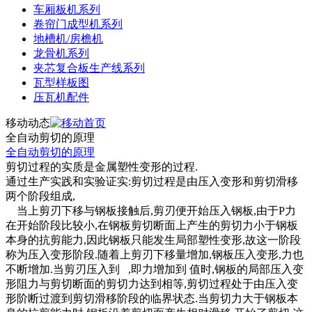
车厢板机系列
卷帘门成型机系列
地槽机/房檐机
龙骨机系列
夹芯复合板生产线系列
瓦型样板图
压瓦机配件
移动动态
全自动剪切的原理
全自动剪切的原理
剪切过程的实质是金属塑性变形的过程.
通过生产实践和实验证实:剪切过程是由压入变形和剪切滑移
两个阶段组成,
当上剪刃下移与钢板接触后,剪刃便开始压入钢板,由于P力
在开始阶段比较小,在钢板剪切断面上产生的剪切力小于钢板
本身的抗剪能力,因此钢板只能发生局部塑性变形,故这一阶段
称为压入变形阶段.随着上剪刃下移量增加,钢板压入变形,力也
不断增加.当剪刃压入到 ,即力增加到 值时,钢板的局部压入变
形阻力与剪切断面的剪切力达到相等,剪切过程处于由压入变
形阶断过渡到剪切滑移阶段的临界状态.当剪切力大于钢板本