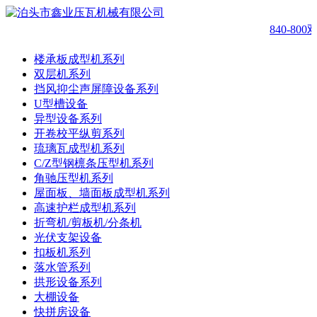
840-80
楼承板成型机系列
双层机系列
挡风抑尘声屏障设备系列
U型槽设备
异型设备系列
开卷校平纵剪系列
琉璃瓦成型机系列
C/Z型钢檩条压型机系列
角驰压型机系列
屋面板、墙面板成型机系列
高速护栏成型机系列
折弯机/剪板机/分条机
光伏支架设备
扣板机系列
落水管系列
拱形设备系列
大棚设备
快拼房设备