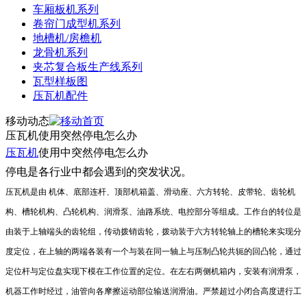
车厢板机系列
卷帘门成型机系列
地槽机/房檐机
龙骨机系列
夹芯复合板生产线系列
瓦型样板图
压瓦机配件
移动动态
压瓦机使用突然停电怎么办
压瓦机
使用中突然停电怎么办
停电是各行业中都会遇到的突发状况。
压瓦机是由 机体、底部连杆、顶部机箱盖、滑动座、六方转轮、皮带轮、齿轮机
构、槽轮机构、凸轮机构、润滑泵、油路系统、电控部分等组成。工作台的转位是
由装于上轴端头的齿轮组，传动拨销齿轮，拨动装于六方转轮轴上的槽轮来实现分
度定位，在上轴的两端各装有一个与装在同一轴上与压制凸轮共轭的回凸轮，通过
定位杆与定位盘实现下模在工作位置的定位。在左右两侧机箱内，安装有润滑泵，
机器工作时经过，油管向各摩擦运动部位输送润滑油。严禁超过小闭合高度进行工