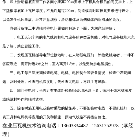
作，即上滑动箱底面至工作各面小距离290㎜要求上下模具合模后的高度加上，上
下垫板厚底加上瓦坯厚度，不允许超过290㎜，制造模具时应按此要求进行设计，
以免发生机床事故。经常注意观察，滑动箱体及两侧机体内润滑油的高度。
彩钢设备施工中遇临时停电问题如何解决？下面，为您详细讲解：
一、电工认识车间的电气线路和电气设备的种类及机能，对电气设备机能未充
足了解，禁止冒险工作。
二、发现压瓦机械导电部位接地时，在未堵截电源前，除抢救触电者，一律不
答应靠近，离开附近
4米之外，室内离开1.8米，以免受跨步电压损伤。
三、电工每日应按期检查电缆、电机、电控制台等设备情况，检查中发现问
题，及时处理。检查电机温度时，先检查无电后，再以手背试验。
四、部门停电时，当邻近有电体距检验职员
0.9米以下者，须用干燥木材橡皮
或绝缘材料作的临时遮拦。
五、除临时施工用电或临时采取的措施外，不要架临时电线，不要乱挂灯，仪
表工具和电焊机等应用的开关和插座，原电气线路不得擅自修改。
鑫业压瓦机技术咨询电话：13603334487 15631752978（李经
理）