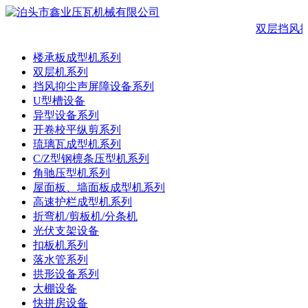
双层挡风
楼承板成型机系列
双层机系列
挡风抑尘声屏障设备系列
U型槽设备
异型设备系列
开卷校平纵剪系列
琉璃瓦成型机系列
C/Z型钢檩条压型机系列
角驰压型机系列
屋面板、墙面板成型机系列
高速护栏成型机系列
折弯机/剪板机/分条机
光伏支架设备
扣板机系列
落水管系列
拱形设备系列
大棚设备
快拼房设备