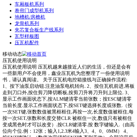
车厢板机系列
卷帘门成型机系列
地槽机/房檐机
龙骨机系列
夹芯复合板生产线系列
瓦型样板图
压瓦机配件
移动动态
压瓦机使用说明
压瓦机使用说明 压瓦机越来越接近人们的生活，但还是会有
一些新用户不会使用，鑫业压瓦机为您整理了一份使用说明
书，请认真阅读。 关于压瓦机电控箱接线与正确操作流程:
1、按下油泵启动钮.注意油泵电机转向. 2、按住瓦机前进,将板
走到刀口外,按住剪刀降切断板,按剪刀升将刀升到上限位. 3、
显示工作画面状态下,按ALM键清零当前张数；按ESC键清零
当前长度.显示工作画面状态下,按SET键选择长度或张数.（按
一次SET键,张数数值被黑框框住,再按一次,长度数值被框住,每
按一次SET,张数和长度交替CLR 被框住一次,数值只有被框住
变成黑色时才可以改变）.按CLR键清零.按 数字键输入.（由高
位向个位.例：12张；输入1,2.3米4输入3、4、0、0MM） 4、