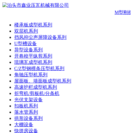
M型刚檩
楼承板成型机系列
双层机系列
挡风抑尘声屏障设备系列
U型槽设备
异型设备系列
开卷校平纵剪系列
琉璃瓦成型机系列
C/Z型钢檩条压型机系列
角驰压型机系列
屋面板、墙面板成型机系列
高速护栏成型机系列
折弯机/剪板机/分条机
光伏支架设备
扣板机系列
落水管系列
拱形设备系列
大棚设备
快拼房设备