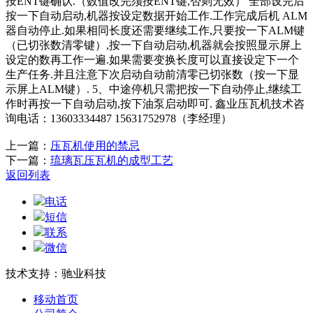
按ENT键确认.（数值改完须按ENT键,否则无效） 全部设完后
按一下自动启动,机器按设定数据开始工作.工作完成后机 ALM
器自动停止.如果相同长度还需要继续工作,只要按一下ALM键
（已切张数清零键）,按一下自动启动,机器就会按照显示屏上
设定的数再工作一遍.如果需要变换长度可以直接设定下一个
生产任务.并且注意下次启动自动前清零已切张数（按一下显
示屏上ALM键）. 5、中途停机只需把按一下自动停止,继续工
作时再按一下自动启动,按下油泵启动即可. 鑫业压瓦机技术咨
询电话：13603334487 15631752978（李经理）
上一篇：
压瓦机使用的禁忌
下一篇：
琉璃瓦压瓦机的成型工艺
返回列表
电话
短信
联系
微信
技术支持：驰业科技
移动首页