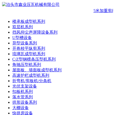
5米加重剪板
楼承板成型机系列
双层机系列
挡风抑尘声屏障设备系列
U型槽设备
异型设备系列
开卷校平纵剪系列
琉璃瓦成型机系列
C/Z型钢檩条压型机系列
角驰压型机系列
屋面板、墙面板成型机系列
高速护栏成型机系列
折弯机/剪板机/分条机
光伏支架设备
扣板机系列
落水管系列
拱形设备系列
大棚设备
快拼房设备