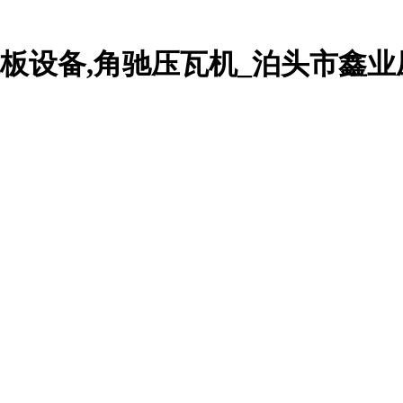
承板设备,角驰压瓦机_泊头市鑫