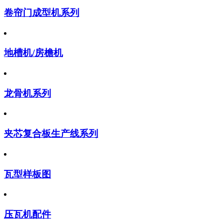
卷帘门成型机系列
地槽机/房檐机
龙骨机系列
夹芯复合板生产线系列
瓦型样板图
压瓦机配件