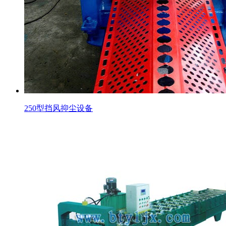
250型挡风抑尘设备