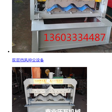
双层挡风抑尘设备