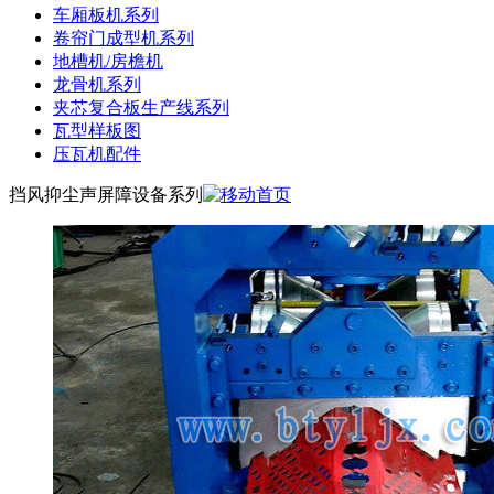
车厢板机系列
卷帘门成型机系列
地槽机/房檐机
龙骨机系列
夹芯复合板生产线系列
瓦型样板图
压瓦机配件
挡风抑尘声屏障设备系列