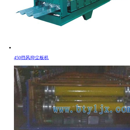
450挡风抑尘板机