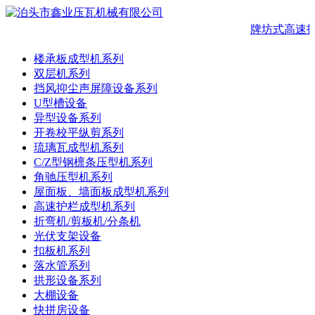
牌坊式高速护
楼承板成型机系列
双层机系列
挡风抑尘声屏障设备系列
U型槽设备
异型设备系列
开卷校平纵剪系列
琉璃瓦成型机系列
C/Z型钢檩条压型机系列
角驰压型机系列
屋面板、墙面板成型机系列
高速护栏成型机系列
折弯机/剪板机/分条机
光伏支架设备
扣板机系列
落水管系列
拱形设备系列
大棚设备
快拼房设备