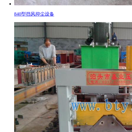
840型挡风抑尘设备