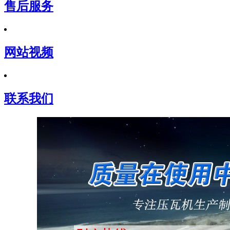
售后服务
网站视频
联系我们