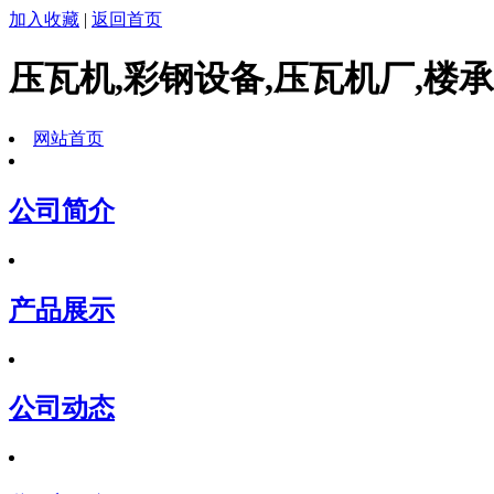
加入收藏
|
返回首页
压瓦机,彩钢设备,压瓦机厂,楼
网站首页
公司简介
产品展示
公司动态