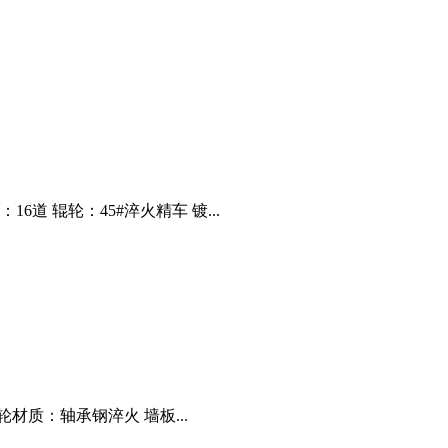
16道 辊轮：45#淬火精车 镀...
材质：轴承钢淬火 墙板...