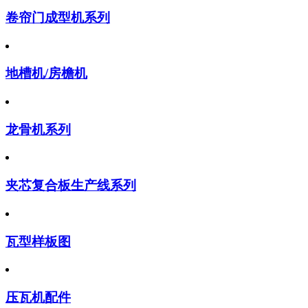
卷帘门成型机系列
地槽机/房檐机
龙骨机系列
夹芯复合板生产线系列
瓦型样板图
压瓦机配件