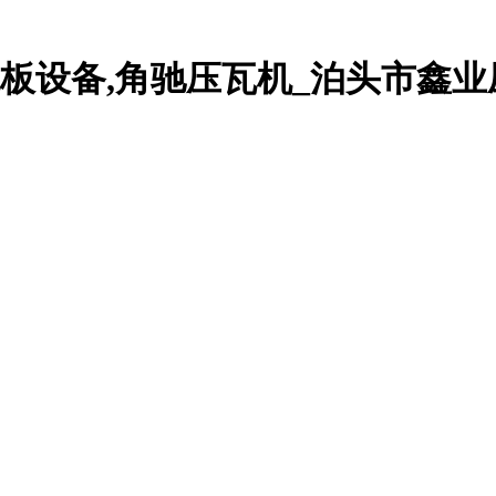
承板设备,角驰压瓦机_泊头市鑫