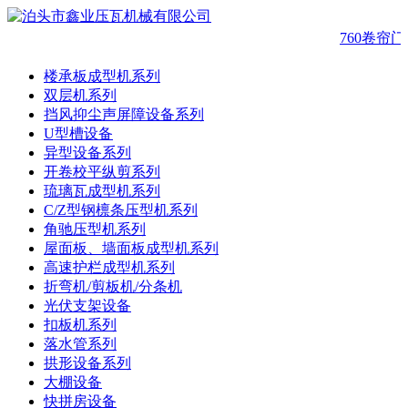
760卷帘门
楼承板成型机系列
双层机系列
挡风抑尘声屏障设备系列
U型槽设备
异型设备系列
开卷校平纵剪系列
琉璃瓦成型机系列
C/Z型钢檩条压型机系列
角驰压型机系列
屋面板、墙面板成型机系列
高速护栏成型机系列
折弯机/剪板机/分条机
光伏支架设备
扣板机系列
落水管系列
拱形设备系列
大棚设备
快拼房设备