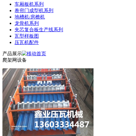
车厢板机系列
卷帘门成型机系列
地槽机/房檐机
龙骨机系列
夹芯复合板生产线系列
瓦型样板图
压瓦机配件
产品展示
爬架网设备