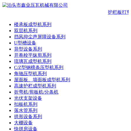
护栏板打弯
楼承板成型机系列
双层机系列
挡风抑尘声屏障设备系列
U型槽设备
异型设备系列
开卷校平纵剪系列
琉璃瓦成型机系列
C/Z型钢檩条压型机系列
角驰压型机系列
屋面板、墙面板成型机系列
高速护栏成型机系列
折弯机/剪板机/分条机
光伏支架设备
扣板机系列
落水管系列
拱形设备系列
大棚设备
快拼房设备