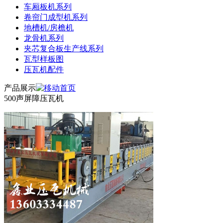
车厢板机系列
卷帘门成型机系列
地槽机/房檐机
龙骨机系列
夹芯复合板生产线系列
瓦型样板图
压瓦机配件
产品展示
500声屏障压瓦机