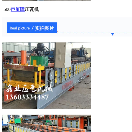
500
声屏障
压瓦机