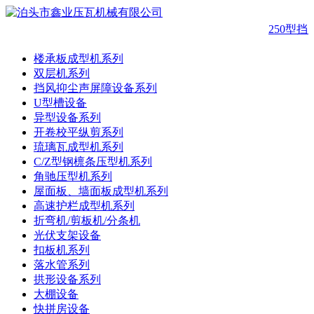
250型
楼承板成型机系列
双层机系列
挡风抑尘声屏障设备系列
U型槽设备
异型设备系列
开卷校平纵剪系列
琉璃瓦成型机系列
C/Z型钢檩条压型机系列
角驰压型机系列
屋面板、墙面板成型机系列
高速护栏成型机系列
折弯机/剪板机/分条机
光伏支架设备
扣板机系列
落水管系列
拱形设备系列
大棚设备
快拼房设备