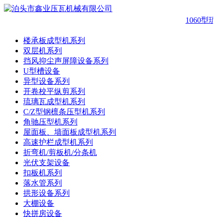
1060型
楼承板成型机系列
双层机系列
挡风抑尘声屏障设备系列
U型槽设备
异型设备系列
开卷校平纵剪系列
琉璃瓦成型机系列
C/Z型钢檩条压型机系列
角驰压型机系列
屋面板、墙面板成型机系列
高速护栏成型机系列
折弯机/剪板机/分条机
光伏支架设备
扣板机系列
落水管系列
拱形设备系列
大棚设备
快拼房设备