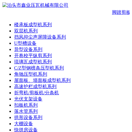
脚踏剪板
楼承板成型机系列
双层机系列
挡风抑尘声屏障设备系列
U型槽设备
异型设备系列
开卷校平纵剪系列
琉璃瓦成型机系列
C/Z型钢檩条压型机系列
角驰压型机系列
屋面板、墙面板成型机系列
高速护栏成型机系列
折弯机/剪板机/分条机
光伏支架设备
扣板机系列
落水管系列
拱形设备系列
大棚设备
快拼房设备