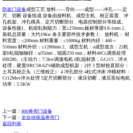
防盗门设备
成型工艺 放料——导向——成型——冲孔——定
尺、切断 设备组成 设备由放料机、成型主机、校正装置、冲
孔机架、冲孔模具、定尺切断部分、电器控制部分等组成。
设备性能1、机组轧制能力：宽≤250mm,板材厚度0.8-1mm 2、
装机总容量：大约19kw 各主要部件技术参数 1、 放料机： 材
料宽度：≤200mm 材料重量：≤1000kg 材料内径：460～
510mm 材料外径：≤1200mm 2、成型主机：a成型道次：22机
架b轧辊轴轴径：φ55mm，辊面250 mm，材料40Cr,调质处理
HB280。c主动力：7.5kw调速电机 d轧辊材质：GCr15，淬火
处理，硬度HRC58-62ºe辅助成型机架：2付 3 型材校直部分：
土耳其校正头（三维校正） 4 冲孔部分 4柱式冲床 冲模材料：
Cr12Mov淬火处理 5定尺切断部分： 液压切断，液压泵站电机
功率：5.5KW
上一篇：
800卷帘门设备
下一篇：
全自动保温卷帘门
返回列表