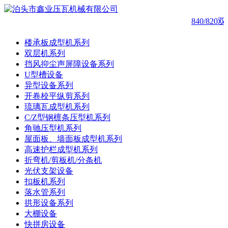
840/82
楼承板成型机系列
双层机系列
挡风抑尘声屏障设备系列
U型槽设备
异型设备系列
开卷校平纵剪系列
琉璃瓦成型机系列
C/Z型钢檩条压型机系列
角驰压型机系列
屋面板、墙面板成型机系列
高速护栏成型机系列
折弯机/剪板机/分条机
光伏支架设备
扣板机系列
落水管系列
拱形设备系列
大棚设备
快拼房设备