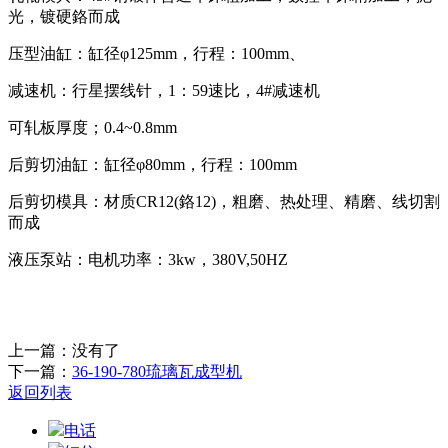
光，镀硬鉻而成
压型油缸：缸径φ125mm，行程：100mm、
减速机：行星摆线针，1：59速比，4#减速机
可轧板厚度；0.4~0.8mm
后剪切油缸：缸径φ80mm，行程：100mm
后剪切模具：材质CR12(鉻12)，粗磨、热处理、精磨、线切割
而成
液压泵站：电机功率：3kw，380V,50HZ
上一篇：没有了
下一篇：
36-190-780琉璃瓦成型机
返回列表
电话