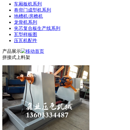
车厢板机系列
卷帘门成型机系列
地槽机/房檐机
龙骨机系列
夹芯复合板生产线系列
瓦型样板图
压瓦机配件
产品展示
拼接式上料架