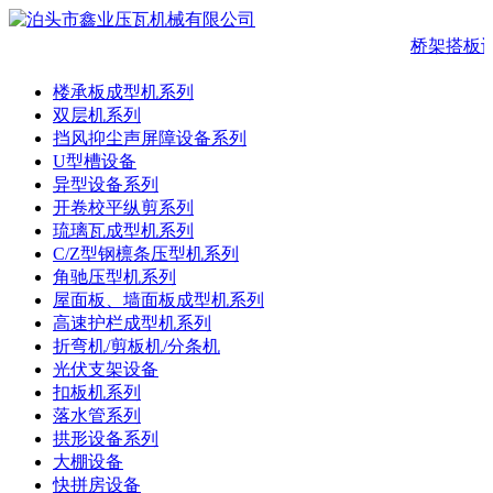
桥架搭板设
楼承板成型机系列
双层机系列
挡风抑尘声屏障设备系列
U型槽设备
异型设备系列
开卷校平纵剪系列
琉璃瓦成型机系列
C/Z型钢檩条压型机系列
角驰压型机系列
屋面板、墙面板成型机系列
高速护栏成型机系列
折弯机/剪板机/分条机
光伏支架设备
扣板机系列
落水管系列
拱形设备系列
大棚设备
快拼房设备