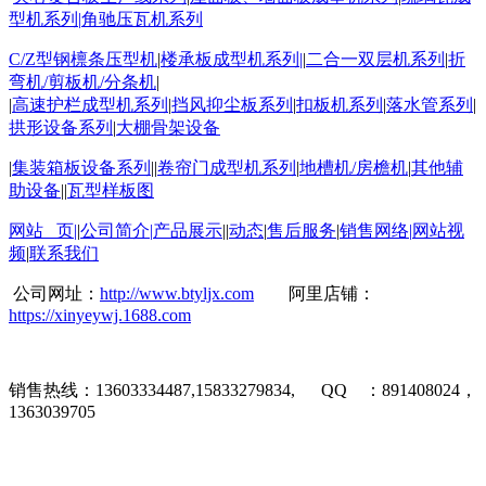
型机系列
|
角驰压瓦机系列
C/Z
型钢檩条压型机
|
楼承板成型机系列
|
|
二合一双层机系列
|
折
弯机
/
剪板机
/
分条机
|
|
高速护栏成型机系列
|
挡风抑尘板系列
|
扣板机
系列
|
落水管系列
|
拱形设备系列
|
大棚骨架设备
|
集装箱板设备系列
||
卷帘门成型机系列
|
地槽机
/
房檐机
|
其他辅
助设备
||
瓦型样板图
网站 页
|
|
公司简介
|
产品展示
||
动态
|
售后服务
|
销售网络
|
网站视
频
|
联系我们
公司网址：
http://www.btyljx.com
阿里店铺：
https://xinyeywj.1688.com
销售热线：
13603334487,15833279834, QQ
：
891408024
，
1363039705