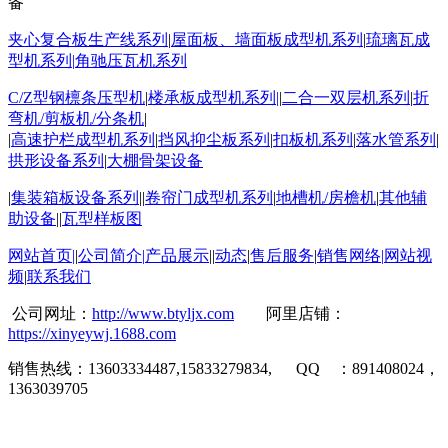
备
夹心复合板生产线系列
|
屋面板
、墙面板成型机系列
|
琉璃瓦成
型机系列
|
角驰压瓦机系列
C/Z
型钢檩条压型机
|
楼承板成型机系列
|
|
二合一双层机系列
|
折
弯机
/
剪板机
/
分条机
|
|
高速护栏成型机系列
|
挡风抑尘板系列
|
扣板机
系列
|
落水管系列
|
拱形设备系列
|
大棚骨架设备
|
集装箱板设备系列
||
卷帘门成型机系列
|
地槽机
/
房檐机
|
其他辅
助设备
||
瓦型样板图
网站首页
|
|
公司简介
|
产品展示
||
动态
|
售后服务
|
销售网络
|
网站视
频
|
联系我们
公司网址：
http://www.btyljx.com
阿里店铺：
https://xinyeywj.1688.com
销售热线：
13603334487,15833279834,
QQ
：
891408024
，
1363039705