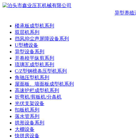
异型养殖设
楼承板成型机系列
双层机系列
挡风抑尘声屏障设备系列
U型槽设备
异型设备系列
开卷校平纵剪系列
琉璃瓦成型机系列
C/Z型钢檩条压型机系列
角驰压型机系列
屋面板、墙面板成型机系列
高速护栏成型机系列
折弯机/剪板机/分条机
光伏支架设备
扣板机系列
落水管系列
拱形设备系列
大棚设备
快拼房设备