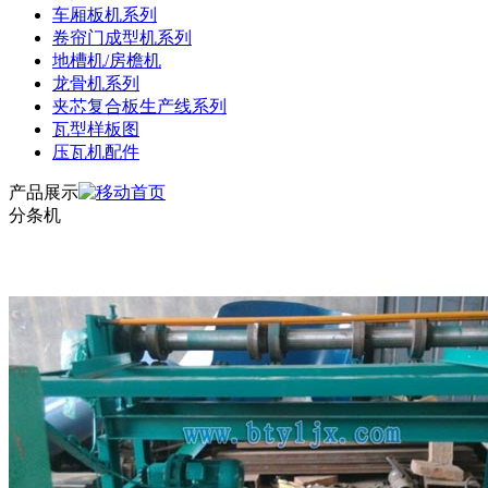
车厢板机系列
卷帘门成型机系列
地槽机/房檐机
龙骨机系列
夹芯复合板生产线系列
瓦型样板图
压瓦机配件
产品展示
分条机