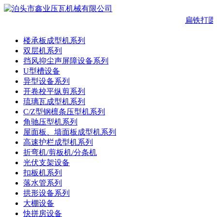
扁铁打圆
楼承板成型机系列
双层机系列
挡风抑尘声屏障设备系列
U型槽设备
异型设备系列
开卷校平纵剪系列
琉璃瓦成型机系列
C/Z型钢檩条压型机系列
角驰压型机系列
屋面板、墙面板成型机系列
高速护栏成型机系列
折弯机/剪板机/分条机
光伏支架设备
扣板机系列
落水管系列
拱形设备系列
大棚设备
快拼房设备