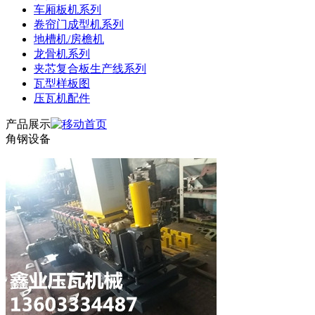
车厢板机系列
卷帘门成型机系列
地槽机/房檐机
龙骨机系列
夹芯复合板生产线系列
瓦型样板图
压瓦机配件
产品展示
角钢设备