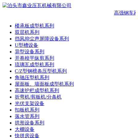
高强钢车厢
楼承板成型机系列
双层机系列
挡风抑尘声屏障设备系列
U型槽设备
异型设备系列
开卷校平纵剪系列
琉璃瓦成型机系列
C/Z型钢檩条压型机系列
角驰压型机系列
屋面板、墙面板成型机系列
高速护栏成型机系列
折弯机/剪板机/分条机
光伏支架设备
扣板机系列
落水管系列
拱形设备系列
大棚设备
快拼房设备