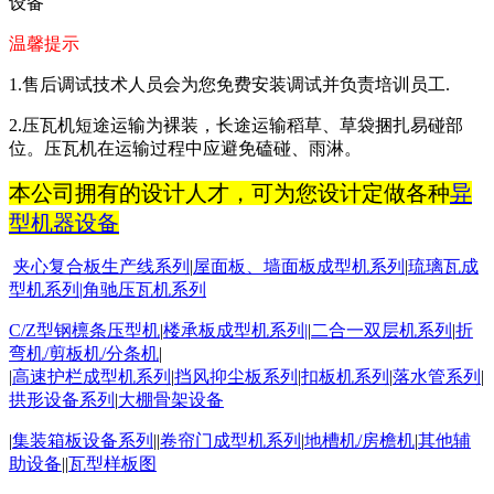
设备
温馨提示
1.
售后调试技术人员会为您免费安装调试并负责培训员工
.
2.
压瓦机短途运输为裸装，长途运输稻草、草袋捆扎易碰部
位。压瓦机在运输过程中应避免磕碰、雨淋。
本公司拥有的设计人才，可为您设计定做各种
异
型机器设备
夹心复合板生产线系列
|
屋面板
、墙面板成型机系列
|
琉璃瓦成
型机系列
|
角驰压瓦机系列
C/Z
型钢檩条压型机
|
楼承板成型机系列
|
|
二合一双层机系列
|
折
弯机
/
剪板机
/
分条机
|
|
高速护栏成型机系列
|
挡风抑尘板系列
|
扣板机
系列
|
落水管系列
|
拱形设备系列
|
大棚骨架设备
|
集装箱板设备系列
||
卷帘门成型机系列
|
地槽机
/
房檐机
|
其他辅
助设备
||
瓦型样板图