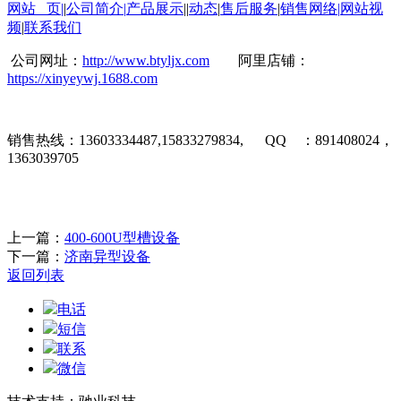
网站 页
|
|
公司简介
|
产品展示
||
动态
|
售后服务
|
销售网络
|
网站视
频
|
联系我们
公司网址：
http://www.btyljx.com
阿里店铺：
https://xinyeywj.1688.com
销售热线：
13603334487,15833279834, QQ
：
891408024
，
1363039705
上一篇：
400-600U型槽设备
下一篇：
济南异型设备
返回列表
电话
短信
联系
微信