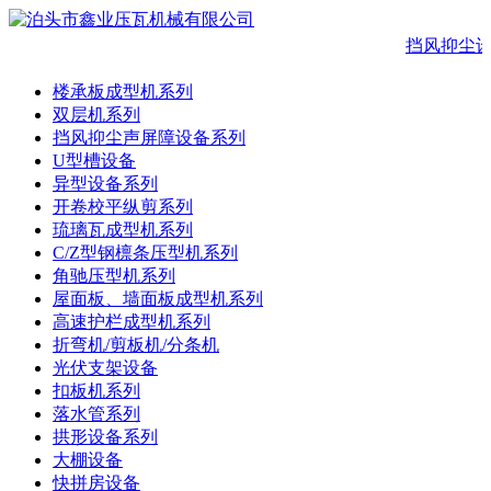
挡风抑尘设
楼承板成型机系列
双层机系列
挡风抑尘声屏障设备系列
U型槽设备
异型设备系列
开卷校平纵剪系列
琉璃瓦成型机系列
C/Z型钢檩条压型机系列
角驰压型机系列
屋面板、墙面板成型机系列
高速护栏成型机系列
折弯机/剪板机/分条机
光伏支架设备
扣板机系列
落水管系列
拱形设备系列
大棚设备
快拼房设备