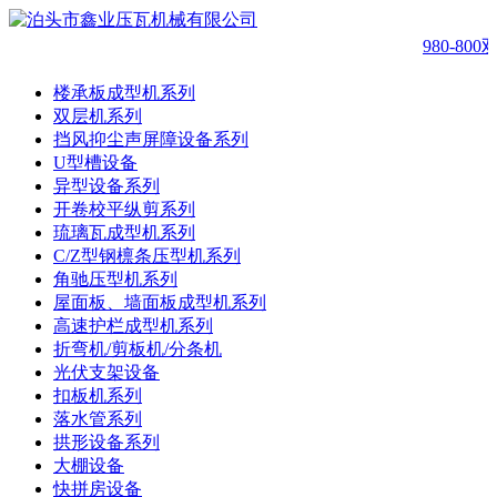
980-80
楼承板成型机系列
双层机系列
挡风抑尘声屏障设备系列
U型槽设备
异型设备系列
开卷校平纵剪系列
琉璃瓦成型机系列
C/Z型钢檩条压型机系列
角驰压型机系列
屋面板、墙面板成型机系列
高速护栏成型机系列
折弯机/剪板机/分条机
光伏支架设备
扣板机系列
落水管系列
拱形设备系列
大棚设备
快拼房设备