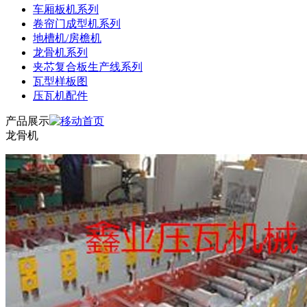
车厢板机系列
卷帘门成型机系列
地槽机/房檐机
龙骨机系列
夹芯复合板生产线系列
瓦型样板图
压瓦机配件
产品展示
龙骨机