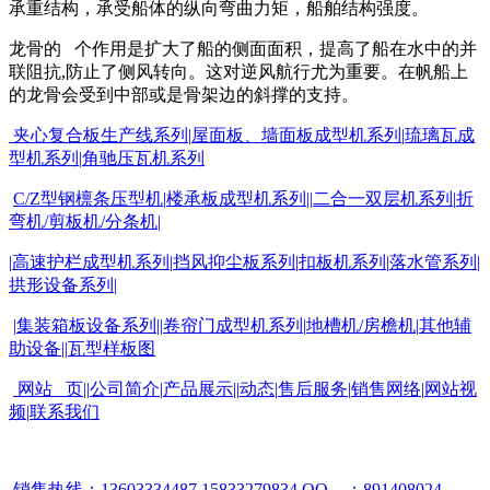
承重结构，承受船体的纵向弯曲力矩，船舶结构强度。
龙骨的 个作用是扩大了船的侧面面积，提高了船在水中的并
联阻抗
,
防止了侧风转向。这对逆风航行尤为重要。在帆船上
的龙骨会受到中部或是骨架边的斜撑的支持。
夹心复合板生产线系列
|
屋面板、墙面板成型机系列
|
琉璃瓦成
型机系列
|
角驰压瓦机系列
C/Z
型钢檩条压型机
|
楼承板成型机系列
||
二合一双层机系列
|
折
弯机
/
剪板机
/
分条机
|
|
高速护栏成型机系列
|
挡风抑尘板系列
|
扣板机系列
|
落水管系列
|
拱形设备系列
|
|
集装箱板设备系列
||
卷帘门成型机系列
|
地槽机
/
房檐机
|
其他辅
助设备
||
瓦型样板图
网站 页
||
公司简介
|
产品展示
||
动态
|
售后服务
|
销售网络
|
网站视
频
|
联系我们
销售热线：
13603334487,15833279834,
QQ
：
891408024
，