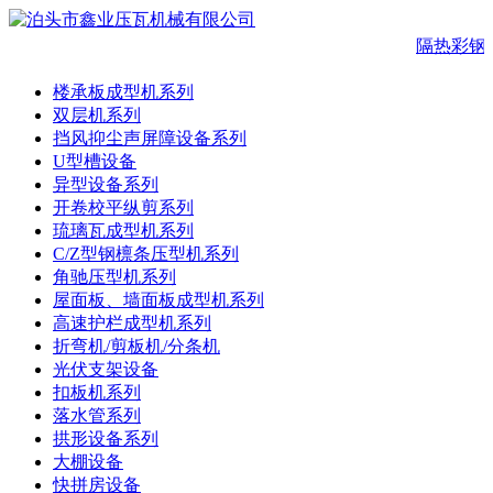
隔热彩钢
楼承板成型机系列
双层机系列
挡风抑尘声屏障设备系列
U型槽设备
异型设备系列
开卷校平纵剪系列
琉璃瓦成型机系列
C/Z型钢檩条压型机系列
角驰压型机系列
屋面板、墙面板成型机系列
高速护栏成型机系列
折弯机/剪板机/分条机
光伏支架设备
扣板机系列
落水管系列
拱形设备系列
大棚设备
快拼房设备