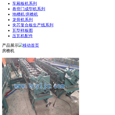
车厢板机系列
卷帘门成型机系列
地槽机/房檐机
龙骨机系列
夹芯复合板生产线系列
瓦型样板图
压瓦机配件
产品展示
房檐机