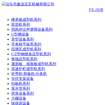
FX-19
楼承板成型机系列
双层机系列
挡风抑尘声屏障设备系列
U型槽设备
异型设备系列
开卷校平纵剪系列
琉璃瓦成型机系列
C/Z型钢檩条压型机系列
角驰压型机系列
屋面板、墙面板成型机系列
高速护栏成型机系列
折弯机/剪板机/分条机
光伏支架设备
扣板机系列
落水管系列
拱形设备系列
大棚设备
快拼房设备