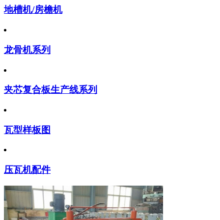
地槽机/房檐机
龙骨机系列
夹芯复合板生产线系列
瓦型样板图
压瓦机配件