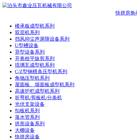
快拼房角柱
楼承板成型机系列
双层机系列
挡风抑尘声屏障设备系列
U型槽设备
异型设备系列
开卷校平纵剪系列
琉璃瓦成型机系列
C/Z型钢檩条压型机系列
角驰压型机系列
屋面板、墙面板成型机系列
高速护栏成型机系列
折弯机/剪板机/分条机
光伏支架设备
扣板机系列
落水管系列
拱形设备系列
大棚设备
快拼房设备