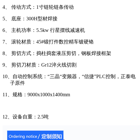
4、
传动方式：
1
寸链轮链条传动
5、
底座：
300H
型材焊接
6、
主机功率：
5.5kw
行星摆线减速机
7、
滚轮材质：
45#
锻打件数控精车镀硬铬
8、
剪切方式：捣柱捣套液压剪切，钢板焊接框架
9、
剪切刀材质：
Gr12
淬火线切割
10、
自动控制系统：“三晶“变频器，“信捷”
PLC
控制，正泰电
子原件
11、
规格：
9000x1000x1400mm
12、
设备自重：
2.5
吨